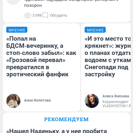
похорон
3 098
Обсудить
МНЕНИЕ
МНЕНИЕ
«Попал на
«И это место т
БДСМ‑вечеринку, а
крякнет»: журн
стоп‑слово забыл»: как
о планах отдать
«Грозовой перевал»
водоем с уткам
превратился в
Снегопади под
эротический фанфик
застройку
Алиса Князева
Анна Колотова
Корреспондент
VLADIVOSTOK1.R
РЕКОМЕНДУЕМ
«Нашел Наденьку, а у нее пробита