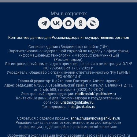
Мы в соцсетях
Контактные данные для Роскомнадзора и государственных органов
Сетевое издание «Владивосток онлайн» (18+)
Зарегистрировано Федеральной службой по надзору в сфере связи,
информационных технологий и массовых коммуникаций
(Роскомнадзор).
Регистрационный номер и дата принятия решения о регистрации: ЭЛ №
ФС 77-85603 от 17.07.2023 г.
Учредитель: Общество с ограниченной ответственностью "ИНТЕРНЕТ
ТЕХНОЛОГИИ"
Главный редактор: Шайтанова Екатерина Александровна
Адрес редакции: 672000, Забайкальский край, г. Чита, ул. Балябина, д. 13,
эт. 6, оф. 608, телефон 8 (3022) 40-08-24
Электронный адрес редакции:
vladivostok1@shkulev.ru
Контактные данные для Роскомнадзора и государственных
органов:
juristnsk@shkulev.ru
Техподдержка:
help@shkulev.ru
Связаться с отделом продаж:
anna.chugaynova@shkulev.ru
Редакция сайта не несет ответственности за достоверность
информации, содержащейся в рекламных объявлениях.
Особенности эксплуатации (использования) веб-сайта vladivostok1.ru