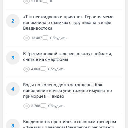
21 816
8
«Так неожиданно и приятно». Героиня мема
2
вспомнила о съемках с гуру пикапа в кафе
Владивостока
13 487
Обсудить
В Третьяковской галерее покажут пейзажи,
3
снятые на смартфоны
4 063
Обсудить
Воды по колено, дома затоплены. Как
4
наводнение ночью уничтожило имущество
приморцев — видео
3 768
Обсудить
Владивосток простился с главным тренером
5
«Динамо» Эдуардом Сандлером: репортаж с