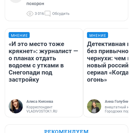
похорон
3 016
Обсудить
МНЕНИЕ
МНЕНИЕ
«И это место тоже
Детективная и
крякнет»: журналист —
без привычной
о планах отдать
чернухи: чем п
водоем с утками в
новый российс
Снегопади под
сериал «Когда 
застройку
огонь»
Алиса Князева
Анна Голубниц
Корреспондент
внештатный кор
VLADIVOSTOK1.RU
Городских порт
РЕКОМЕНДУЕМ