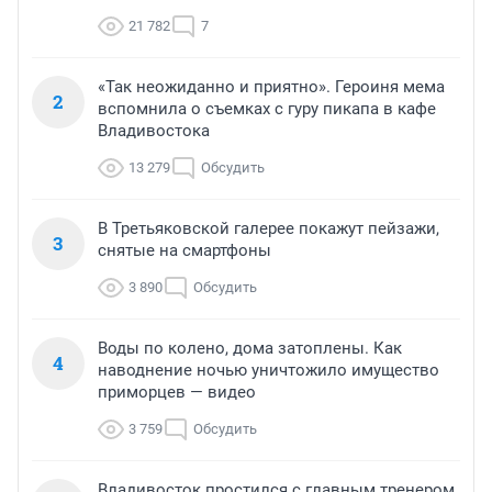
21 782
7
«Так неожиданно и приятно». Героиня мема
2
вспомнила о съемках с гуру пикапа в кафе
Владивостока
13 279
Обсудить
В Третьяковской галерее покажут пейзажи,
3
снятые на смартфоны
3 890
Обсудить
Воды по колено, дома затоплены. Как
4
наводнение ночью уничтожило имущество
приморцев — видео
3 759
Обсудить
Владивосток простился с главным тренером