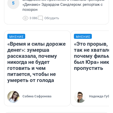
5
«Динамо» Эдуардом Сандлером: репортаж с
похорон
3 086
Обсудить
МНЕНИЕ
МНЕНИЕ
«Время и силы дороже
«Это прорыв, к
денег»: зумерша
так не хватало»
рассказала, почему
почему фильм 
никогда не будет
был Юра» ника
готовить и чем
пропустить
питается, чтобы не
умереть от голода
Сабина Сафронова
Надежда Губар