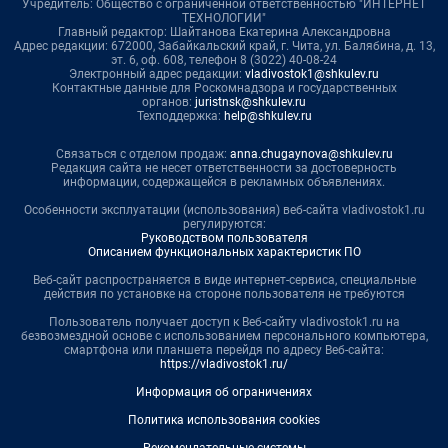
Учредитель: Общество с ограниченной ответственностью "ИНТЕРНЕТ
ТЕХНОЛОГИИ"
Главный редактор: Шайтанова Екатерина Александровна
Адрес редакции: 672000, Забайкальский край, г. Чита, ул. Балябина, д. 13,
эт. 6, оф. 608, телефон 8 (3022) 40-08-24
Электронный адрес редакции:
vladivostok1@shkulev.ru
Контактные данные для Роскомнадзора и государственных
органов:
juristnsk@shkulev.ru
Техподдержка:
help@shkulev.ru
Связаться с отделом продаж:
anna.chugaynova@shkulev.ru
Редакция сайта не несет ответственности за достоверность
информации, содержащейся в рекламных объявлениях.
Особенности эксплуатации (использования) веб-сайта vladivostok1.ru
регулируются:
Руководством пользователя
Описанием функциональных характеристик ПО
Веб-сайт распространяется в виде интернет-сервиса, специальные
действия по установке на стороне пользователя не требуются
Пользователь получает доступ к Веб-сайту vladivostok1.ru на
безвозмездной основе с использованием персонального компьютера,
смартфона или планшета перейдя по адресу Веб-сайта:
https://vladivostok1.ru/
Информация об ограничениях
Политика использования cookies
Рекомендательные системы