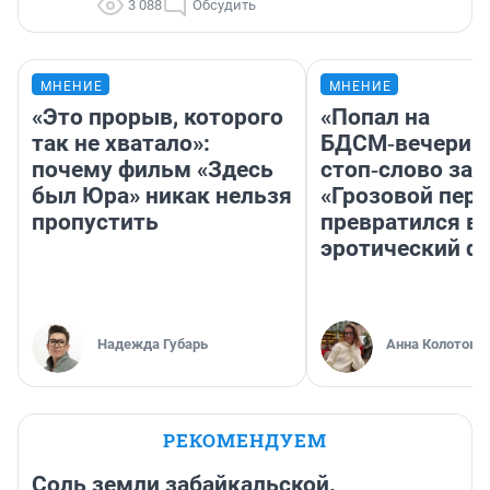
3 088
Обсудить
МНЕНИЕ
МНЕНИЕ
«Это прорыв, которого
«Попал на
так не хватало»:
БДСМ‑вечеринк
почему фильм «Здесь
стоп‑слово заб
был Юра» никак нельзя
«Грозовой пере
пропустить
превратился в
эротический ф
Надежда Губарь
Анна Колотова
РЕКОМЕНДУЕМ
Соль земли забайкальской.