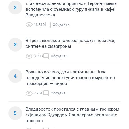
«Так неожиданно и приятно». Героиня мема
2
вспомнила о съемках с гуру пикапа в кафе
Владивостока
13 319
Обсудить
В Третьяковской галерее покажут пейзажи,
3
снятые на смартфоны
3 908
Обсудить
Воды по колено, дома затоплены. Как
4
наводнение ночью уничтожило имущество
приморцев — видео
3 761
Обсудить
Владивосток простился с главным тренером
5
«Динамо» Эдуардом Сандлером: репортаж с
похорон