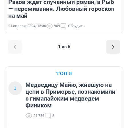
Раков ждет случайный роман, а Рыб
— переживания. Любовный гороскоп
на май
21 апреля, 2024, 15:30
909
Обсудить
1 из 6
ТОП 5
Медведицу Майю, жившую на
1
цепи в Приморье, познакомили
с гималайским медведем
Фиником
21 786
8