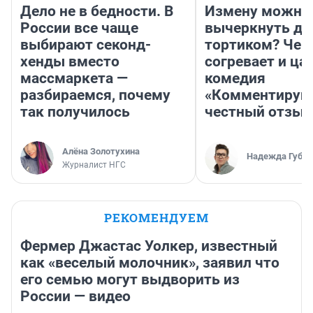
Дело не в бедности. В
Измену можно
России все чаще
вычеркнуть д
выбирают секонд-
тортиком? Чем
хенды вместо
согревает и ца
массмаркета —
комедия
разбираемся, почему
«Комментируй 
так получилось
честный отзыв
Алёна Золотухина
Надежда Губар
Журналист НГС
РЕКОМЕНДУЕМ
Фермер Джастас Уолкер, известный
как «веселый молочник», заявил что
его семью могут выдворить из
России — видео