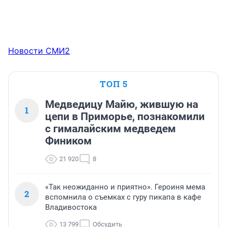
Новости СМИ2
ТОП 5
Медведицу Майю, жившую на
1
цепи в Приморье, познакомили
с гималайским медведем
Фиником
21 920
8
«Так неожиданно и приятно». Героиня мема
2
вспомнила о съемках с гуру пикапа в кафе
Владивостока
13 799
Обсудить