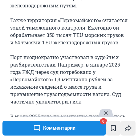
железнодорожным путям.
Также территория «Первомайского» считается
зоной таможенного контроля. Ежегодно он
обрабатывает 350 тысяч TEU морских грузов
и 54 тысячи TEU железнодорожных грузов.
Порт неоднократно участвовал в судебных
разбирательствах. Например, в январе 2025
года РЖД через суд потребовало у
«Первомайского»
1,3 миллиона
рублей за
искажение сведений о массе груза и
превышение грузоподъемности вагона. Суд
частично удовлетворил иск.
В июле 2025 года на компанию пожаловалась
0
администрация Владивостока. Власти хотели
Комментарии
взыскать пеню в размере 2,5 миллиона рублей