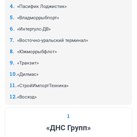
«Пасифик Лоджистик»
«Владморрыбпорт»
«Интертулс-ДВ»
«Восточно-уральский терминал»
«Южморрыбфлот»
«Транзит»
«Дилмас»
«СтройИмпортТехника»
«Восход»
1
«ДНС Групп»