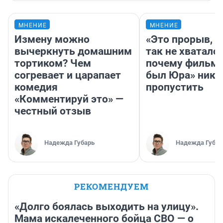
МНЕНИЕ
МНЕНИЕ
Измену можно
«Это прорыв, к
вычеркнуть домашним
так не хватало»
тортиком? Чем
почему фильм 
согревает и царапает
был Юра» ника
комедия
пропустить
«Комментируй это» —
честный отзыв
Надежда Губарь
Надежда Губар
РЕКОМЕНДУЕМ
«Долго боялась выходить на улицу».
Мама искалеченного бойца СВО — о