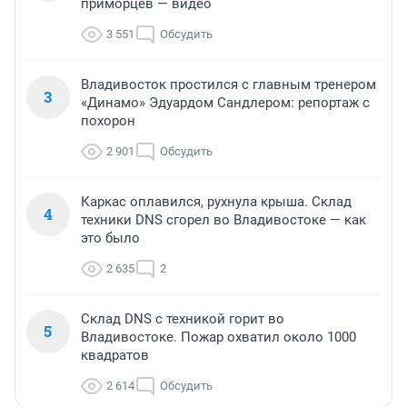
приморцев — видео
3 551
Обсудить
Владивосток простился с главным тренером
3
«Динамо» Эдуардом Сандлером: репортаж с
похорон
2 901
Обсудить
Каркас оплавился, рухнула крыша. Склад
4
техники DNS сгорел во Владивостоке — как
это было
2 635
2
Склад DNS с техникой горит во
5
Владивостоке. Пожар охватил около 1000
квадратов
2 614
Обсудить