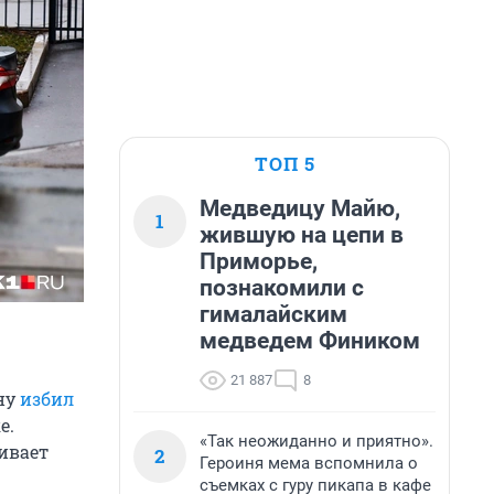
ТОП 5
Медведицу Майю,
1
жившую на цепи в
Приморье,
познакомили с
гималайским
медведем Фиником
21 887
8
ну
избил
е.
«Так неожиданно и приятно».
ивает
2
Героиня мема вспомнила о
съемках с гуру пикапа в кафе