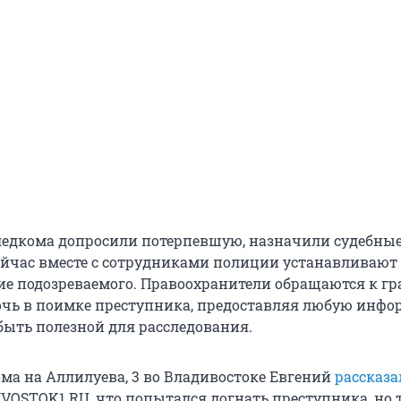
едкома допросили потерпевшую, назначили судебны
ейчас вместе с сотрудниками полиции устанавливают
е подозреваемого. Правоохранители обращаются к г
очь в поимке преступника, предоставляя любую инфо
быть полезной для расследования.
ома на Аллилуева, 3 во Владивостоке Евгений
рассказа
VOSTOK1.RU, что попытался догнать преступника, но т