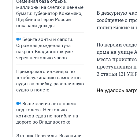
Семейная база отдыха,
миллионы на счетах и ценные
В дежурную час
бумаги: губернатор Кожемяко,
Щербина и Герой России
сообщение о пр
показали доходы
полицейские и 
Берите зонты и сапоги.
По версии след
Огромная дождевая туча
дома на улице 
накроет Владивосток уже
через несколько часов
места происшес
преступления п
Приморского инженера по
2 статьи 131 УК 
техобслуживанию самолетов
судят за ошибку, развалившую
судно в полете
Не удалось загр
Вылетели из авто прямо
под колеса. Несколько
котиков едва не погибли на
дороге во Владивостоке
Это пик Персеиды. Выяснили,