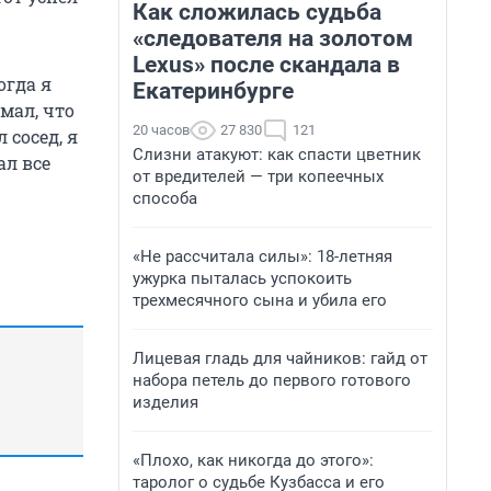
Как сложилась судьба
«следователя на золотом
Lexus» после скандала в
огда я
Екатеринбурге
мал, что
20 часов
27 830
121
сосед, я
Слизни атакуют: как спасти цветник
ал все
от вредителей — три копеечных
способа
«Не рассчитала силы»: 18-летняя
ужурка пыталась успокоить
трехмесячного сына и убила его
Лицевая гладь для чайников: гайд от
набора петель до первого готового
изделия
«Плохо, как никогда до этого»:
таролог о судьбе Кузбасса и его