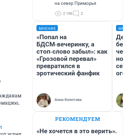
на север Приморья
2 196
2
МНЕНИЕ
МНЕНИ
«Попал на
Детек
БДСМ‑вечеринку, а
без п
стоп‑слово забыл»: как
черну
«Грозовой перевал»
новый
превратился в
сериа
эротический фанфик
огонь
е
ражданам
Анна Колотова
рмацию,
РЕКОМЕНДУЕМ
л
«Не хочется в это верить».
от успел