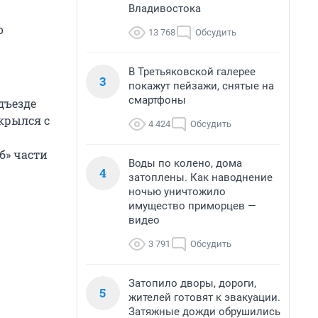
Владивостока
о
13 768
Обсудить
В Третьяковской галерее
3
покажут пейзажи, снятые на
смартфоны
дъезде
крылся с
4 424
Обсудить
б» части
Воды по колено, дома
4
затоплены. Как наводнение
ночью уничтожило
имущество приморцев —
видео
3 791
Обсудить
Затопило дворы, дороги,
5
жителей готовят к эвакуации.
Затяжные дожди обрушились