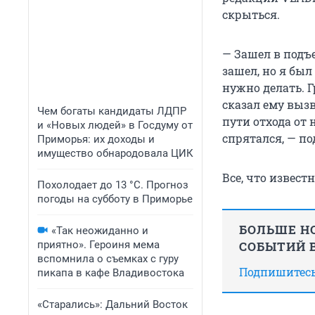
скрыться.
— Зашел в подъе
зашел, но я бы
нужно делать. 
сказал ему вызв
Чем богаты кандидаты ЛДПР
пути отхода от 
и «Новых людей» в Госдуму от
спрятался, — по
Приморья: их доходы и
имущество обнародовала ЦИК
Все, что извест
Похолодает до 13 °C. Прогноз
погоды на субботу в Приморье
БОЛЬШЕ НО
«Так неожиданно и
приятно». Героиня мема
СОБЫТИЙ В
вспомнила о съемках с гуру
Подпишитесь,
пикапа в кафе Владивостока
«Старались»: Дальний Восток