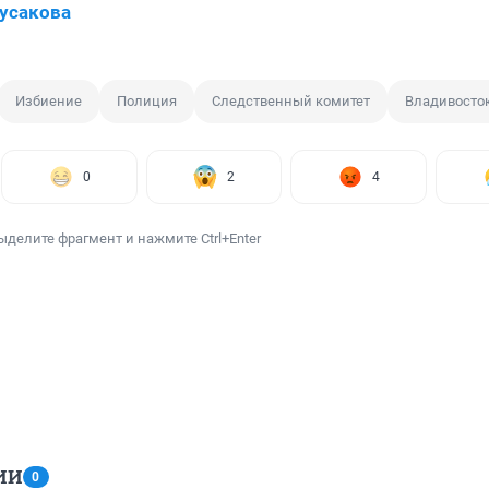
усакова
Избиение
Полиция
Следственный комитет
Владивосто
0
2
4
ыделите фрагмент и нажмите Ctrl+Enter
ИИ
0