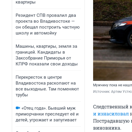
квартиры
Резидент СПВ провалил два
проекта во Владивостоке —
он обещал построить частную
школу и автомойку
Машины, квартиры, земля за
границей. Кандидаты в
Заксобрание Приморья от
КПРФ показали свои доходы
Перекресток в центре
Владивостока раскопают на
Мужчину пока не наш
все выходные. Там поменяют
Источник: 
Артем Устю
трубы
Следственный 
«Отец года». Бывший муж
и изнасиловал
н
приморчанки преследует её и
детей, угрожает и запугивает
Пострадавшую н
виновника.