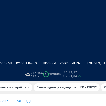
РОСКОП
КУРСЫ ВАЛЮТ
ПРОБКИ
ZODY
ИГРЫ
ПРОМОКОДЫ
USD 82,17
СЕЙЧАС
1
ПРОБКИ
+15°C
EUR 94,84
 поехать и заработать
Сколько денег у кандидатов от ЕР и КПРФ?
К
ЛОВАЛ В ПОДЪЕЗДЕ