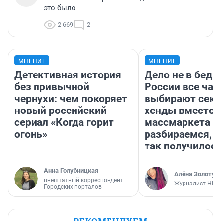
это было
2 669
2
МНЕНИЕ
МНЕНИЕ
Детективная история
Дело не в бедн
без привычной
России все ча
чернухи: чем покоряет
выбирают секо
новый российский
хенды вместо
сериал «Когда горит
массмаркета —
огонь»
разбираемся, 
так получилос
Анна Голубницкая
Алёна Золотух
внештатный корреспондент
Журналист НГС
Городских порталов
РЕКОМЕНДУЕМ