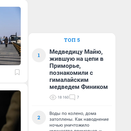
ТОП 5
Медведицу Майю,
1
жившую на цепи в
Приморье,
познакомили с
гималайским
медведем Фиником
18 160
7
Воды по колено, дома
2
затоплены. Как наводнение
ночью уничтожило