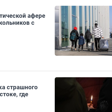
стической афере
школьников с
ка страшного
стоке, где