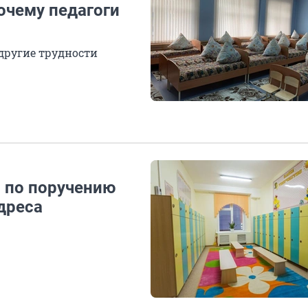
очему педагоги
другие трудности
и по поручению
дреса