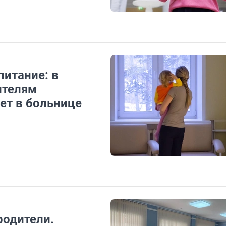
питание: в
ителям
лет в больнице
родители.