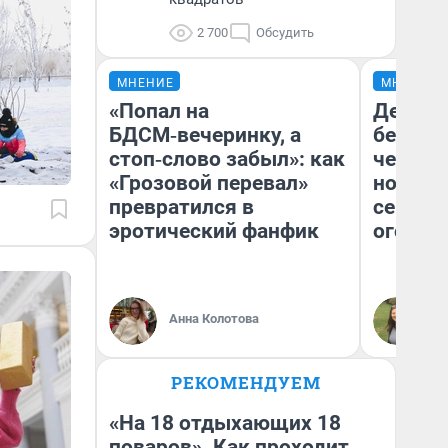
2 700
Обсудить
МНЕНИЕ
МНЕНИЕ
«Попал на
Детект
БДСМ‑вечеринку, а
без пр
стоп‑слово забыл»: как
чернух
«Грозовой перевал»
новый 
превратился в
сериал 
эротический фанфик
огонь»
Ан
Анна Колотова
вн
Го
РЕКОМЕНДУЕМ
«На 18 отдыхающих 18
поваров». Как проходит