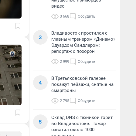
имущество приморцев —
видео
3 668
Обсудить
Владивосток простился с
3
главным тренером «Динамо»
Эдуардом Сандлером:
репортаж с похорон
2 999
Обсудить
В Третьяковской галерее
4
покажут пейзажи, снятые на
смартфоны
2 795
Обсудить
Склад DNS с техникой горит
5
во Владивостоке. Пожар
охватил около 1000
квадратов