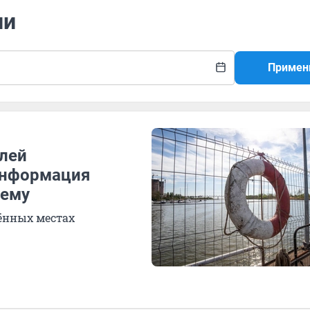
ли
Примен
елей
информация
чему
щённых местах