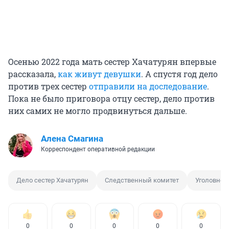
Осенью 2022 года мать сестер Хачатурян впервые
рассказала,
как живут девушки
. А спустя год дело
против трех сестер
отправили на доследование
.
Пока не было приговора отцу сестер, дело против
них самих не могло продвинуться дальше.
Алена Смагина
Корреспондент оперативной редакции
Дело сестер Хачатурян
Следственный комитет
Уголовное
0
0
0
0
0