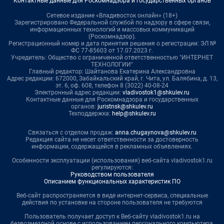
Контактные данные для Роскомнадзора и государственных органов
Сетевое издание «Владивосток онлайн» (18+)
Зарегистрировано Федеральной службой по надзору в сфере связи,
информационных технологий и массовых коммуникаций
(Роскомнадзор).
Регистрационный номер и дата принятия решения о регистрации: ЭЛ №
ФС 77-85603 от 17.07.2023 г.
Учредитель: Общество с ограниченной ответственностью "ИНТЕРНЕТ
ТЕХНОЛОГИИ"
Главный редактор: Шайтанова Екатерина Александровна
Адрес редакции: 672000, Забайкальский край, г. Чита, ул. Балябина, д. 13,
эт. 6, оф. 608, телефон 8 (3022) 40-08-24
Электронный адрес редакции:
vladivostok1@shkulev.ru
Контактные данные для Роскомнадзора и государственных
органов:
juristnsk@shkulev.ru
Техподдержка:
help@shkulev.ru
Связаться с отделом продаж:
anna.chugaynova@shkulev.ru
Редакция сайта не несет ответственности за достоверность
информации, содержащейся в рекламных объявлениях.
Особенности эксплуатации (использования) веб-сайта vladivostok1.ru
регулируются:
Руководством пользователя
Описанием функциональных характеристик ПО
Веб-сайт распространяется в виде интернет-сервиса, специальные
действия по установке на стороне пользователя не требуются
Пользователь получает доступ к Веб-сайту vladivostok1.ru на
безвозмездной основе с использованием персонального компьютера,