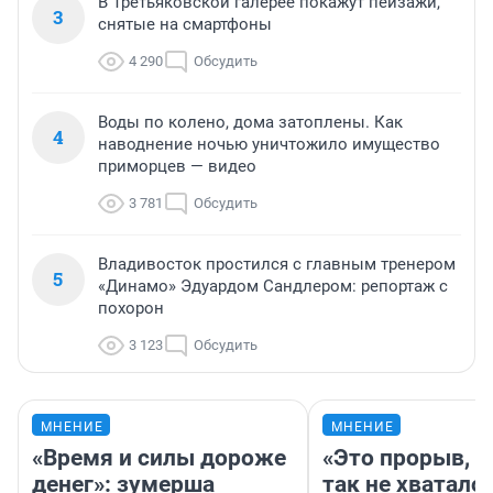
В Третьяковской галерее покажут пейзажи,
3
снятые на смартфоны
4 290
Обсудить
Воды по колено, дома затоплены. Как
4
наводнение ночью уничтожило имущество
приморцев — видео
3 781
Обсудить
Владивосток простился с главным тренером
5
«Динамо» Эдуардом Сандлером: репортаж с
похорон
3 123
Обсудить
МНЕНИЕ
МНЕНИЕ
«Время и силы дороже
«Это прорыв, к
денег»: зумерша
так не хватало»