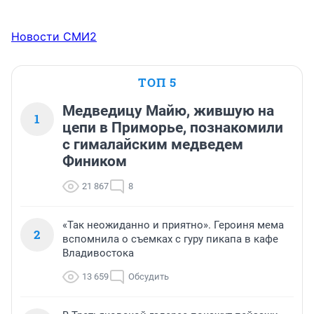
Новости СМИ2
ТОП 5
Медведицу Майю, жившую на
1
цепи в Приморье, познакомили
с гималайским медведем
Фиником
21 867
8
«Так неожиданно и приятно». Героиня мема
2
вспомнила о съемках с гуру пикапа в кафе
Владивостока
13 659
Обсудить