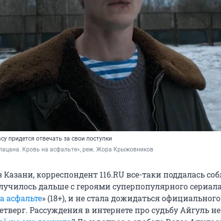
су придется отвечать за свои поступки
пацана. Кровь на асфальте», реж. Жора Крыжовников
 Казани, корреспондент 116.RU все-таки поддалась со
случилось дальше с героями суперпопулярного сериала
а асфальте
» (18+), и не стала дожидаться официальног
етверг. Рассуждения в интернете про судьбу Айгуль н