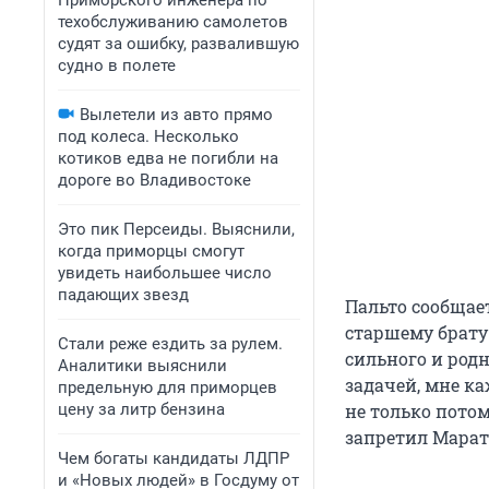
Приморского инженера по
техобслуживанию самолетов
судят за ошибку, развалившую
судно в полете
Вылетели из авто прямо
под колеса. Несколько
котиков едва не погибли на
дороге во Владивостоке
Это пик Персеиды. Выяснили,
когда приморцы смогут
увидеть наибольшее число
падающих звезд
Пальто сообщае
старшему брату 
Стали реже ездить за рулем.
сильного и родн
Аналитики выяснили
задачей, мне ка
предельную для приморцев
цену за литр бензина
не только потом
запретил Марат
Чем богаты кандидаты ЛДПР
и «Новых людей» в Госдуму от