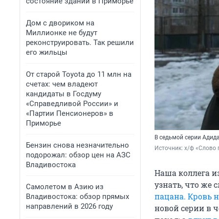
состояние зданий в Приморье
Дом с двориком на
Миллионке не будут
реконструировать. Так решили
его жильцы
От старой Toyota до 11 млн на
счетах: чем владеют
кандидаты в Госдуму
«Справедливой России» и
«Партии Пенсионеров» в
Приморье
В седьмой серии Адида
Бензин снова незначительно
Источник: 
х/ф «Слово 
подорожал: обзор цен на АЗС
Владивостока
Наша коллега из
узнать, что же 
Самолетом в Азию из
пацана. Кровь н
Владивостока: обзор прямых
направлений в 2026 году
новой серии в ч