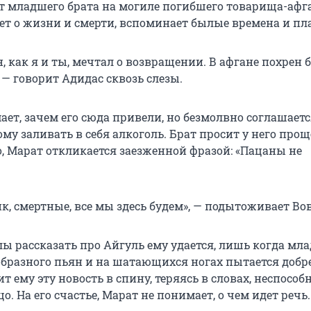
т младшего брата на могиле погибшего товарища-афг
ет о жизни и смерти, вспоминает былые времена и пл
, как я и ты, мечтал о возвращении. В афгане похрен б
 — говорит Адидас сквозь слезы.
ет, зачем его сюда привели, но безмолвно соглашаетс
ому заливать в себя алкоголь. Брат просит у него прощ
о, Марат откликается заезженной фразой: «Пацаны не
к, смертные, все мы здесь будем», — подытоживает Вов
илы рассказать про Айгуль ему удается, лишь когда м
зобразного пьян и на шатающихся ногах пытается добр
т ему эту новость в спину, теряясь в словах, неспосо
цо. На его счастье, Марат не понимает, о чем идет речь.