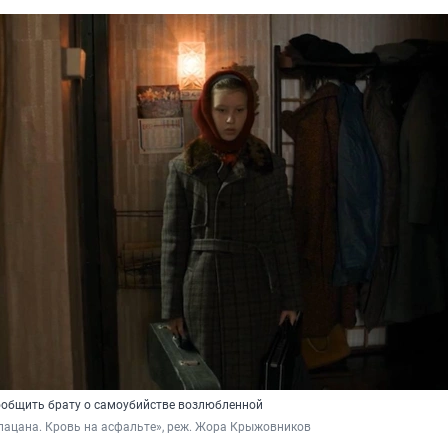
сообщить брату о самоубийстве возлюбленной
пацана. Кровь на асфальте», реж. Жора Крыжовников