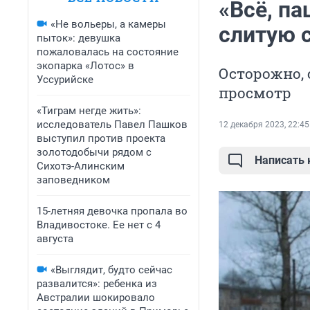
«Всё, п
«Не вольеры, а камеры
слитую 
пыток»: девушка
пожаловалась на состояние
экопарка «Лотос» в
Осторожно, 
Уссурийске
просмотр
«Тиграм негде жить»:
исследователь Павел Пашков
12 декабря 2023, 22:45
выступил против проекта
золотодобычи рядом с
Написать
Сихотэ-Алинским
заповедником
15-летняя девочка пропала во
Владивостоке. Ее нет с 4
августа
«Выглядит, будто сейчас
развалится»: ребенка из
Австралии шокировало