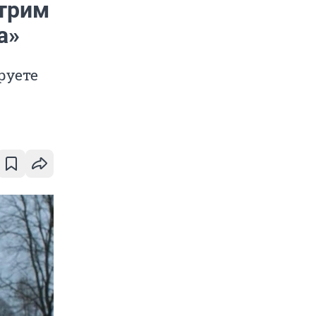
отрим
а»
руете