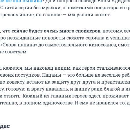
всё же она выжила
? Да и вопрос о свободе Вовы Адидас
 Слитая серия без музыки, с пометками оператора и с
трелась иначе, но главное — мы узнали сюжет.
, что
сейчас будет очень много спойлеров
, поэтому, е
про неожиданные повороты сюжета сериала и услышат
 «Слова пацана» до самостоятельного киносеанса, смот
е советуем.
, кажется, мы наконец видим, как герои сталкиваются
своих поступков. Пацаны — это больше не веселые реб
о кодексу, встают на защиту друг друга и представля
у, готовую и врагу навалять, и шапку ради благой в и
 отнять. Каждый из главных героев здесь проживает
ельно, в полном одиночестве. И ему не нравится то, д
идас