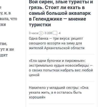
Вой сирен, злые туристы и
грязь. Стоит ли ехать в
е
самый большой аквапарк
, и, в
в Геленджике — мнение
вала, что
туристки
оини
3 часа
3 208
4
Одна банка — три вкуса: рецепт
тве,
овощного ассорти на зиму для
жителей Архангельской области
ут и не
ядят
«Ела одни булочки и пирожные»:
экстремально худые новосибирцы —
о своих попытках набрать вес любой
ценой
Накипело у младшей сестры: «Она
уехала жить, а я осталась быть
хорошей»