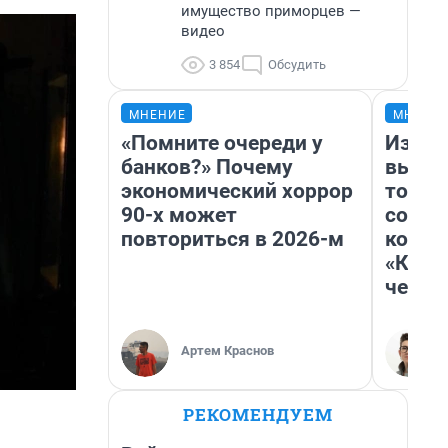
имущество приморцев —
видео
3 854
Обсудить
МНЕНИЕ
МНЕНИ
«Помните очереди у
Измен
банков?» Почему
вычер
экономический хоррор
торти
90-х может
согре
повториться в 2026-м
комед
«Комм
честн
Артем Краснов
РЕКОМЕНДУЕМ