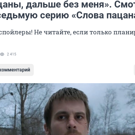
ацаны, дальше без меня». См
седьмую серию «Слова пацан
спойлеры! Не читайте, если только плани
2 415
 комментарий