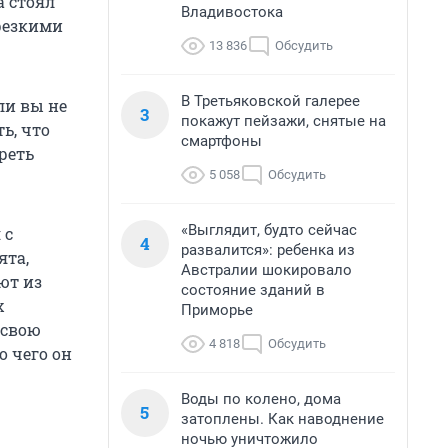
а стоял
Владивостока
 резкими
13 836
Обсудить
В Третьяковской галерее
сли вы не
3
покажут пейзажи, снятые на
ь, что
смартфоны
реть
5 058
Обсудить
«Выглядит, будто сейчас
 с
4
развалится»: ребенка из
ята,
Австралии шокировало
ют из
состояние зданий в
х
Приморье
 свою
4 818
Обсудить
о чего он
Воды по колено, дома
5
затоплены. Как наводнение
ночью уничтожило