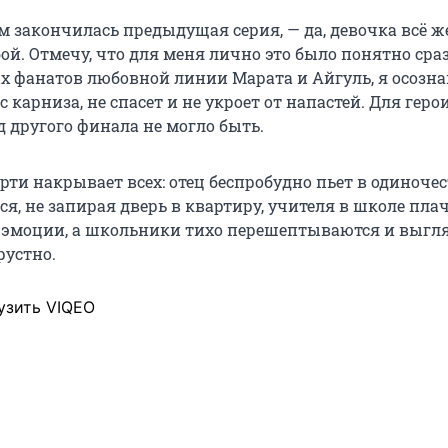
ем закончилась предыдущая серия, — да, девочка всё ж
ой. Отмечу, что для меня лично это было понятно сразу
х фанатов любовной линии Марата и Айгуль, я осозна
 с карниза, не спасет и не укроет от напастей. Для гер
 другого финала не могло быть.
ерти накрывает всех: отец беспробудно пьет в одиночес
я, не запирая дверь в квартиру, учителя в школе плач
 эмоции, а школьники тихо перешептываются и выгл
рустно.
узить VIQEO