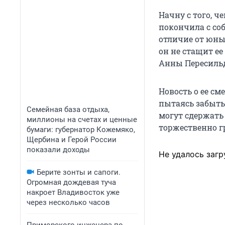
Начну с того, ч
покончила с соб
отличие от юны
он не стащит ее
Анны Пересильд
Новость о ее см
пытаясь забытьс
Семейная база отдыха,
могут сдержать
миллионы на счетах и ценные
торжественно г
бумаги: губернатор Кожемяко,
Щербина и Герой России
показали доходы
Не удалось загр
Берите зонты и сапоги.
Огромная дождевая туча
накроет Владивосток уже
через несколько часов