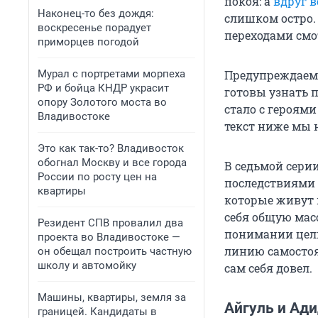
покоя: а
вдруг 
Наконец-то без дождя:
слишком остро.
воскресенье порадует
переходами смо
приморцев погодой
Мурал с портретами морпеха
Предупреждаем
РФ и бойца КНДР украсит
готовы узнать 
опору Золотого моста во
стало с героями
Владивостоке
текст ниже мы н
Это как так-то? Владивосток
обогнал Москву и все города
В седьмой серии
России по росту цен на
последствиями 
квартиры
которые живут п
себя общую масс
Резидент СПВ провалил два
понимании цели
проекта во Владивостоке —
линию самостоят
он обещал построить частную
школу и автомойку
сам себя довел.
Машины, квартиры, земля за
Айгуль и Ад
границей. Кандидаты в