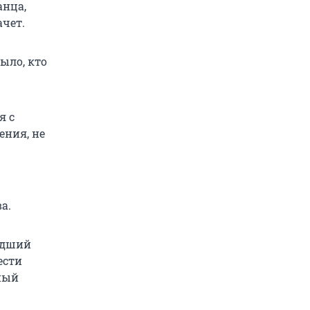
анца,
ачет.
ыло, кто
я с
ения, не
а.
ладший
ести
бный