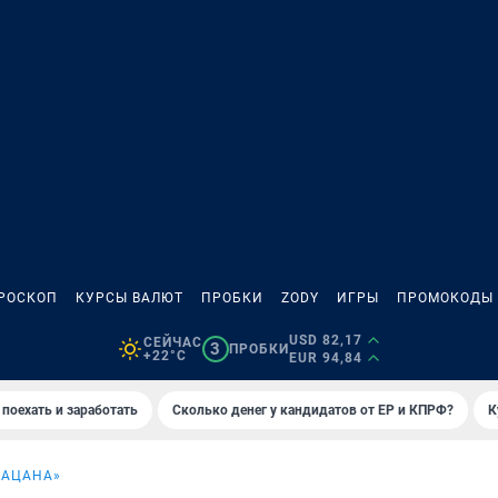
РОСКОП
КУРСЫ ВАЛЮТ
ПРОБКИ
ZODY
ИГРЫ
ПРОМОКОДЫ
USD 82,17
СЕЙЧАС
3
ПРОБКИ
+22°C
EUR 94,84
 поехать и заработать
Сколько денег у кандидатов от ЕР и КПРФ?
К
ПАЦАНА»