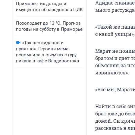
Адидас спаивае
Приморья: их доходы и
много рассужда
имущество обнародовала ЦИК
Похолодает до 13 °C. Прогноз
«Такой же пацан
погоды на субботу в Приморье
с какой улицы»,
«Так неожиданно и
приятно». Героиня мема
Марат не понима
вспомнила о съемках с гуру
братом и дает т
пикапа в кафе Владивостока
объясняя, за чт
извиняются».
«Все мы, Марати
Найти в себе с
брат уже до бе
домой. Он кричи
рассказать в ли