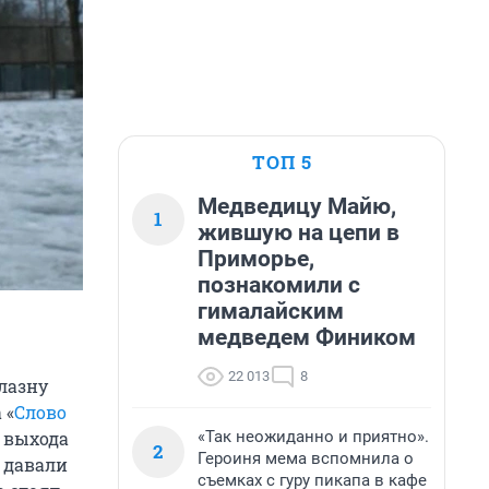
ТОП 5
Медведицу Майю,
1
жившую на цепи в
Приморье,
познакомили с
гималайским
медведем Фиником
22 013
8
блазну
 «
Слово
«Так неожиданно и приятно».
о выхода
2
Героиня мема вспомнила о
е давали
съемках с гуру пикапа в кафе