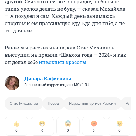
другой. Сейчас с ней всё в порядке, но больше
таких уколов делать не буду, — сказал Михайлов.
— А похудел я сам. Каждый день занимаюсь
спортом и ем правильную еду. Еда для тебя, а не
ты для нее.
Ранее мы рассказывали, как Стас Михайлов
выступил на премии «Шансон года — 2024» и как
он делал себе
инъекции красоты
.
Динара Кафискина
Внештатный корреспондент MSK1.RU
Стас Михайлов
Певец
Народный артист России
Алла
0
0
0
0
0