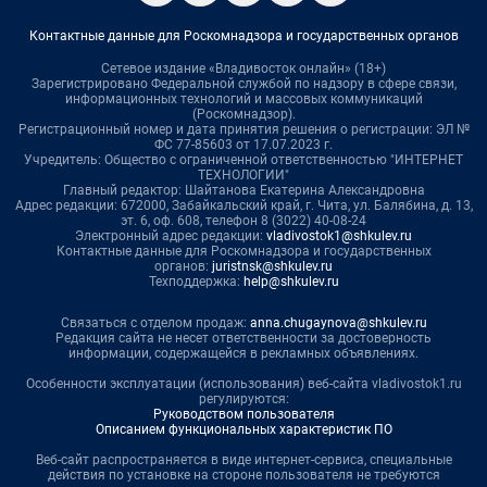
Контактные данные для Роскомнадзора и государственных органов
Сетевое издание «Владивосток онлайн» (18+)
Зарегистрировано Федеральной службой по надзору в сфере связи,
информационных технологий и массовых коммуникаций
(Роскомнадзор).
Регистрационный номер и дата принятия решения о регистрации: ЭЛ №
ФС 77-85603 от 17.07.2023 г.
Учредитель: Общество с ограниченной ответственностью "ИНТЕРНЕТ
ТЕХНОЛОГИИ"
Главный редактор: Шайтанова Екатерина Александровна
Адрес редакции: 672000, Забайкальский край, г. Чита, ул. Балябина, д. 13,
эт. 6, оф. 608, телефон 8 (3022) 40-08-24
Электронный адрес редакции:
vladivostok1@shkulev.ru
Контактные данные для Роскомнадзора и государственных
органов:
juristnsk@shkulev.ru
Техподдержка:
help@shkulev.ru
Связаться с отделом продаж:
anna.chugaynova@shkulev.ru
Редакция сайта не несет ответственности за достоверность
информации, содержащейся в рекламных объявлениях.
Особенности эксплуатации (использования) веб-сайта vladivostok1.ru
регулируются:
Руководством пользователя
Описанием функциональных характеристик ПО
Веб-сайт распространяется в виде интернет-сервиса, специальные
действия по установке на стороне пользователя не требуются