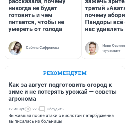
рассказала, почему
зажечь зрител
никогда не будет
третий «Аватар
готовить и чем
почему абориг
питается, чтобы не
Пандоры всё с
умереть от голода
нас удивлять
Илья Овсянник
Сабина Сафронова
журналист
РЕКОМЕНДУЕМ
Как за август подготовить огород к
зиме и не потерять урожай — советы
агронома
12 минут
223
Обсудить
Выжившая после атаки с кислотой петербурженка
выписалась из больницы