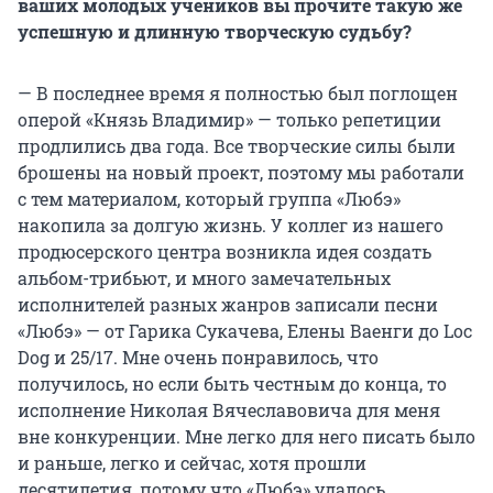
ваших молодых учеников вы прочите такую же
успешную и длинную творческую судьбу?
— В последнее время я полностью был поглощен
оперой «Князь Владимир» — только репетиции
продлились два года. Все творческие силы были
брошены на новый проект, поэтому мы работали
с тем материалом, который группа «Любэ»
накопила за долгую жизнь. У коллег из нашего
продюсерского центра возникла идея создать
альбом-трибьют, и много замечательных
исполнителей разных жанров записали песни
«Любэ» — от Гарика Сукачева, Елены Ваенги до Loc
Dog и 25/17. Мне очень понравилось, что
получилось, но если быть честным до конца, то
исполнение Николая Вячеславовича для меня
вне конкуренции. Мне легко для него писать было
и раньше, легко и сейчас, хотя прошли
десятилетия, потому что «Любэ» удалось