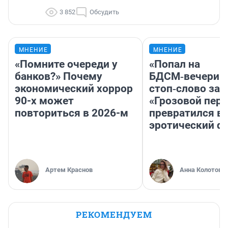
3 852
Обсудить
МНЕНИЕ
МНЕНИЕ
«Помните очереди у
«Попал на
банков?» Почему
БДСМ‑вечеринк
экономический хоррор
стоп‑слово заб
90-х может
«Грозовой пере
повториться в 2026-м
превратился в
эротический ф
Артем Краснов
Анна Колотова
РЕКОМЕНДУЕМ