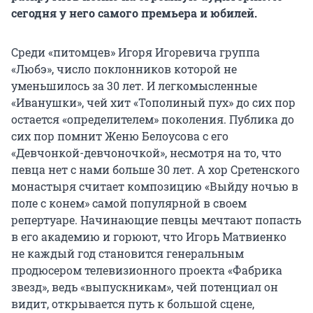
сегодня у него самого премьера и юбилей.
Среди «питомцев» Игоря Игоревича группа
«Любэ», число поклонников которой не
уменьшилось за 30 лет. И легкомысленные
«Иванушки», чей хит «Тополиный пух» до сих пор
остается «определителем» поколения. Публика до
сих пор помнит Женю Белоусова с его
«Девчонкой-девчоночкой», несмотря на то, что
певца нет с нами больше 30 лет. А хор Сретенского
монастыря считает композицию «Выйду ночью в
поле с конем» самой популярной в своем
репертуаре. Начинающие певцы мечтают попасть
в его академию и горюют, что Игорь Матвиенко
не каждый год становится генеральным
продюсером телевизионного проекта «Фабрика
звезд», ведь «выпускникам», чей потенциал он
видит, открывается путь к большой сцене,