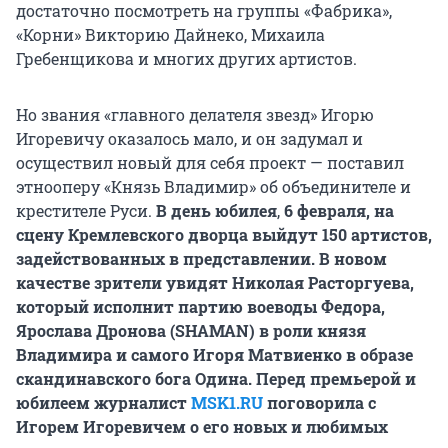
достаточно посмотреть на группы «Фабрика»,
«Корни» Викторию Дайнеко, Михаила
Гребенщикова и многих других артистов.
Но звания «главного делателя звезд» Игорю
Игоревичу оказалось мало, и он задумал и
осуществил новый для себя проект — поставил
этнооперу «Князь Владимир» об объединителe и
крестителе Руси.
В день юбилея
,
6 февраля, на
сцену Кремлевского дворца выйдут 150 артистов,
задействованных в представлении. В новом
качестве зрители увидят Николая Расторгуева,
который исполнит партию воеводы Федора,
Ярослава Дронова (SHAMAN) в роли князя
Владимира и самого Игоря Матвиенко в образе
скандинавского бога Одина.
Перед премьерой и
юбилеем журналист
MSK1.RU
поговорила с
Игорем Игоревичем о его новых и любимых