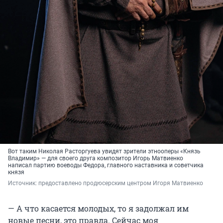
Вот таким Николая Расторгуева увидят зрители этнооперы «Князь
Владимир» — для своего друга композитор Игорь Матвиенко
написал партию воеводы Федора, главного наставника и советчика
князя
Источник: 
предоставлено продюсерским центром Игоря Матвиенко
— ​​​​​​​А что касается молодых, то я задолжал им
новые песни, это правда. Сейчас моя