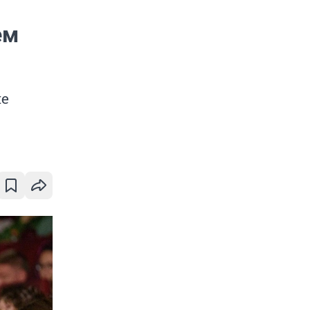
ем
ие