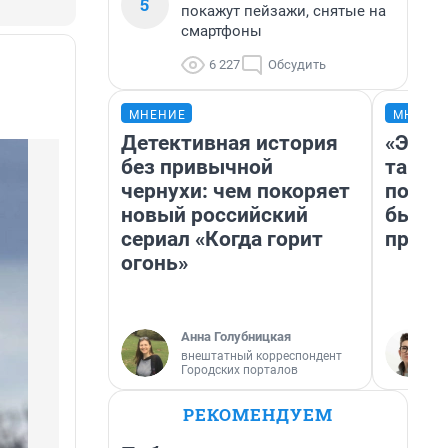
5
покажут пейзажи, снятые на
смартфоны
6 227
Обсудить
МНЕНИЕ
МНЕНИ
Детективная история
«Это 
без привычной
так не
чернухи: чем покоряет
почем
новый российский
был Ю
сериал «Когда горит
пропу
огонь»
Анна Голубницкая
внештатный корреспондент
Городских порталов
РЕКОМЕНДУЕМ