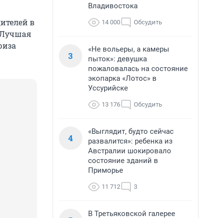
Владивостока
ителей в
14 000
Обсудить
«Лучшая
риза
«Не вольеры, а камеры
3
пыток»: девушка
пожаловалась на состояние
экопарка «Лотос» в
Уссурийске
13 176
Обсудить
«Выглядит, будто сейчас
4
развалится»: ребенка из
Австралии шокировало
состояние зданий в
Приморье
11 712
3
В Третьяковской галерее