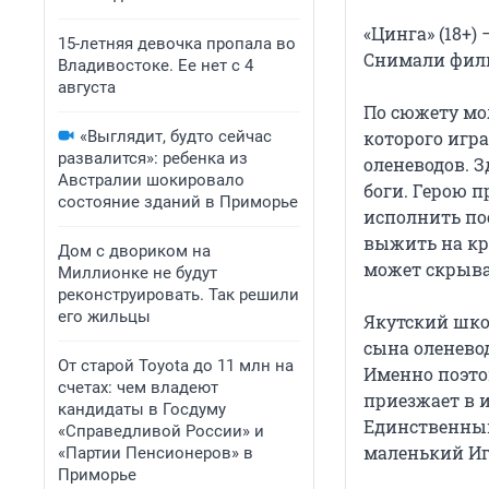
«Цинга» (18+
15-летняя девочка пропала во
Снимали филь
Владивостоке. Ее нет с 4
августа
По сюжету мо
«Выглядит, будто сейчас
которого игр
развалится»: ребенка из
оленеводов. 
Австралии шокировало
боги. Герою 
состояние зданий в Приморье
исполнить пос
выжить на кр
Дом с двориком на
может скрыва
Миллионке не будут
реконструировать. Так решили
его жильцы
Якутский шко
сына оленево
От старой Toyota до 11 млн на
Именно поэто
счетах: чем владеют
приезжает в 
кандидаты в Госдуму
Единственным
«Справедливой России» и
маленький Иг
«Партии Пенсионеров» в
Приморье