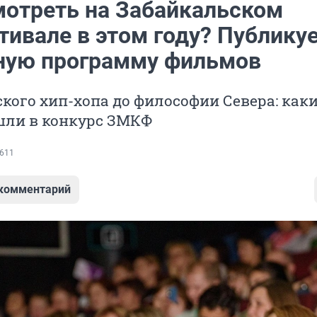
мотреть на Забайкальском
тивале в этом году? Публику
ную программу фильмов
кого хип-хопа до философии Севера: как
ли в конкурс ЗМКФ
611
 комментарий