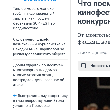
Что пос
Теплое море, океанская
кинофес
гребля и карнавальный
заплыв: как прошел
конкурс
фестиваль SUP FEST во
Владивостоке
От монгольс
Суд отменил штраф,
фильмы вош
назначенный журналистке из
Находки Анне Шариповой за
21 мая 2026, 00:32
рекламу славянского оберега
Дроны ударили по десяткам
Написать
многоквартирных домов,
многие охватил огонь,
пострадали дети: главное об
атаке
Выстрелившему сверстнику
в глаз подростку дали 3 года
условно в Приморье