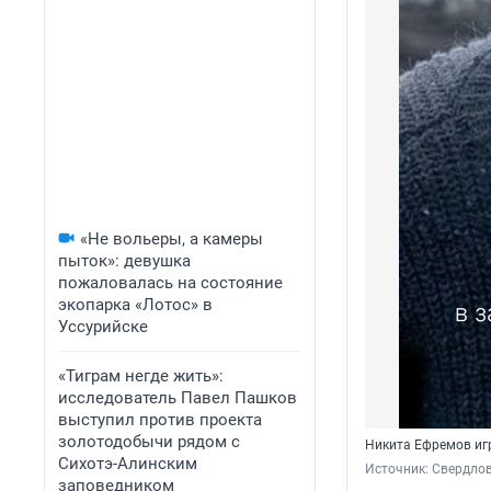
«Не вольеры, а камеры
пыток»: девушка
пожаловалась на состояние
экопарка «Лотос» в
Уссурийске
«Тиграм негде жить»:
исследователь Павел Пашков
выступил против проекта
золотодобычи рядом с
Никита Ефремов иг
Сихотэ-Алинским
Источник: 
Свердлов
заповедником