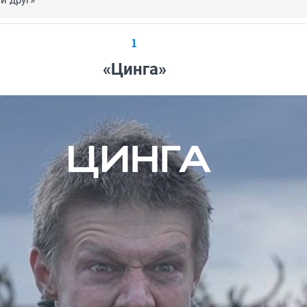
й друг»
1
«Цинга»