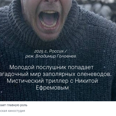
рает главную роль
ская киностудия 