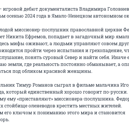
) — игровой дебют документалиста Владимира Головнев
м осенью 2024 года в Ямало-Ненецком автономном ок
лодой миссионер-послушник православной церкви Фе
ает Никита Ефремов, попадает в загадочный мир ямал
Здесь мифы оживают, а людьми управляют совсем дру
приходится пройти через испытания и грехопадение, ч
лушание, понять суровый Север и найти себя. Иначе 
аю земли, где реальность постоянно обманывает, а оп
ться под обликом красивой женщины.
льник Тимур Романов сыграл в фильме мальчика Иго
да, который единственный хорошо говорит по-русски.
му ему «приставляют» миссионера-послушника. Федо
их стойбище оленеводов крестить местных жителей.
 его ключом к пониманию этого мира и становится
орь.