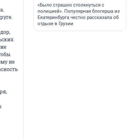
«Было страшно столкнуться с
а.
полицией». Популярная блогерша из
руге.
Екатеринбурга честно рассказала об
отдыхе в Грузии
дор,
ьских
гие
тобы
ему не
асность
ря,
р