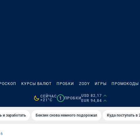
РОСКОП
КУРСЫ ВАЛЮТ
ПРОБКИ
ZODY
ИГРЫ
ПРОМОКОДЫ
USD 82,17
СЕЙЧАС
1
ПРОБКИ
+21°C
EUR 94,84
ь и заработать
Бензин снова немного подорожал
Куда поступать в 
26