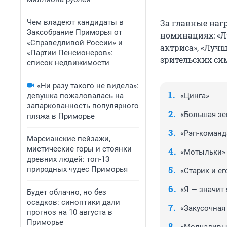
Чем владеют кандидаты в
За главные наг
Заксобрание Приморья от
номинациях:
«Л
«Справедливой России» и
актриса», «Луч
«Партии Пенсионеров»:
зрительских си
список недвижимости
«Ни разу такого не видела»:
девушка пожаловалась на
«Цинга»
запаркованность популярного
«Большая зе
пляжа в Приморье
«Рэп-команда
Марсианские пейзажи,
мистические горы и стоянки
«Мотыльки»
древних людей: топ-13
природных чудес Приморья
«Старик и е
«Я — значит 
Будет облачно, но без
осадков: синоптики дали
«Закусочная
прогноз на 10 августа в
Приморье