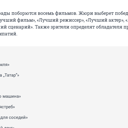
рады поборются восемь фильмов. Жюри выберет побед
учший фильм», «Лучший режиссер», «Лучший актер», 
ший сценарий». Также зрители определят обладателя п
мпатий.
мля»
 „Татар“»
го машина»
ястреб»
 для соседей»