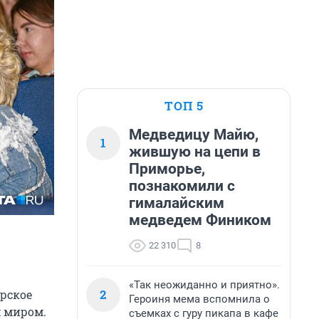
ТОП 5
Медведицу Майю,
1
жившую на цепи в
Приморье,
познакомили с
гималайским
медведем Фиником
22 310
8
«Так неожиданно и приятно».
2
рское
Героиня мема вспомнила о
м миром.
съемках с гуру пикапа в кафе