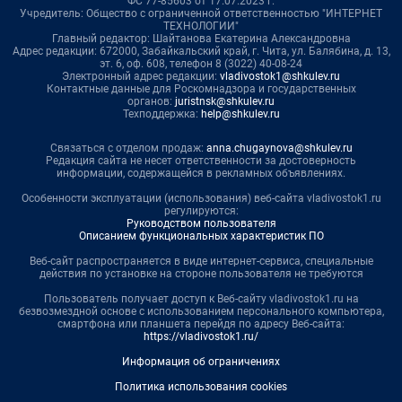
ФС 77-85603 от 17.07.2023 г.
Учредитель: Общество с ограниченной ответственностью "ИНТЕРНЕТ
ТЕХНОЛОГИИ"
Главный редактор: Шайтанова Екатерина Александровна
Адрес редакции: 672000, Забайкальский край, г. Чита, ул. Балябина, д. 13,
эт. 6, оф. 608, телефон 8 (3022) 40-08-24
Электронный адрес редакции:
vladivostok1@shkulev.ru
Контактные данные для Роскомнадзора и государственных
органов:
juristnsk@shkulev.ru
Техподдержка:
help@shkulev.ru
Связаться с отделом продаж:
anna.chugaynova@shkulev.ru
Редакция сайта не несет ответственности за достоверность
информации, содержащейся в рекламных объявлениях.
Особенности эксплуатации (использования) веб-сайта vladivostok1.ru
регулируются:
Руководством пользователя
Описанием функциональных характеристик ПО
Веб-сайт распространяется в виде интернет-сервиса, специальные
действия по установке на стороне пользователя не требуются
Пользователь получает доступ к Веб-сайту vladivostok1.ru на
безвозмездной основе с использованием персонального компьютера,
смартфона или планшета перейдя по адресу Веб-сайта:
https://vladivostok1.ru/
Информация об ограничениях
Политика использования cookies