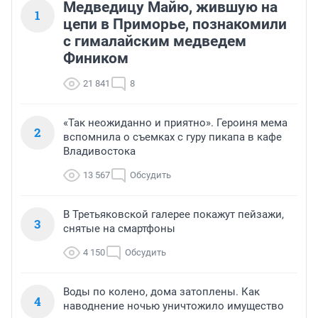
Медведицу Майю, жившую на
1
цепи в Приморье, познакомили
с гималайским медведем
Фиником
21 841
8
«Так неожиданно и приятно». Героиня мема
2
вспомнила о съемках с гуру пикапа в кафе
Владивостока
13 567
Обсудить
В Третьяковской галерее покажут пейзажи,
3
снятые на смартфоны
4 150
Обсудить
Воды по колено, дома затоплены. Как
4
наводнение ночью уничтожило имущество