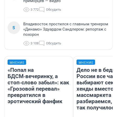
приморцев — видео
3 772
Обсудить
Владивосток простился с главным тренером
5
«Динамо» Эдуардом Сандлером: репортаж с
похорон
3 108
Обсудить
МНЕНИЕ
МНЕНИЕ
«Попал на
Дело не в бедн
БДСМ‑вечеринку, а
России все ча
стоп‑слово забыл»: как
выбирают секо
«Грозовой перевал»
хенды вместо
превратился в
массмаркета —
эротический фанфик
разбираемся, 
так получилос