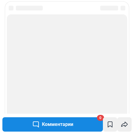
Подписаться на новости
Сообщить новость
Рубрики
Реклама на сайте
Прайс-лист
О компании
Техподдержка
0
Комментарии
Предвыборная агитация