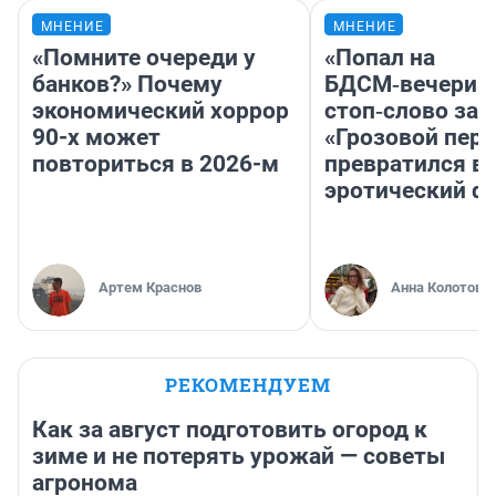
МНЕНИЕ
МНЕНИЕ
«Помните очереди у
«Попал на
банков?» Почему
БДСМ‑вечеринк
экономический хоррор
стоп‑слово заб
90-х может
«Грозовой пере
повториться в 2026-м
превратился в
эротический ф
Артем Краснов
Анна Колотова
РЕКОМЕНДУЕМ
Как за август подготовить огород к
зиме и не потерять урожай — советы
агронома