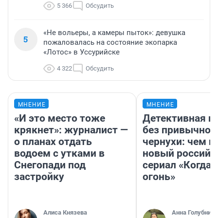
5 366
Обсудить
«Не вольеры, а камеры пыток»: девушка
5
пожаловалась на состояние экопарка
«Лотос» в Уссурийске
4 322
Обсудить
МНЕНИЕ
МНЕНИЕ
«И это место тоже
Детективная и
крякнет»: журналист —
без привычной
о планах отдать
чернухи: чем п
водоем с утками в
новый российс
Снегопади под
сериал «Когда 
застройку
огонь»
Алиса Князева
Анна Голубниц