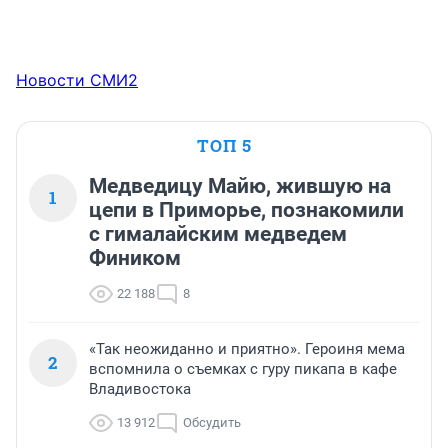
Новости СМИ2
ТОП 5
Медведицу Майю, жившую на
1
цепи в Приморье, познакомили
с гималайским медведем
Фиником
22 188
8
«Так неожиданно и приятно». Героиня мема
2
вспомнила о съемках с гуру пикапа в кафе
Владивостока
13 912
Обсудить