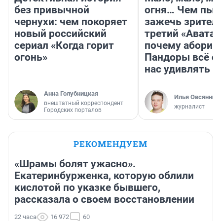
без привычной
огня… Чем пыт
чернухи: чем покоряет
зажечь зрител
новый российский
третий «Аватар
сериал «Когда горит
почему абориг
огонь»
Пандоры всё с
нас удивлять
Анна Голубницкая
Илья Овсянник
внештатный корреспондент
журналист
Городских порталов
РЕКОМЕНДУЕМ
«Шрамы болят ужасно».
Екатеринбурженка, которую облили
кислотой по указке бывшего,
рассказала о своем восстановлении
22 часа
16 972
60