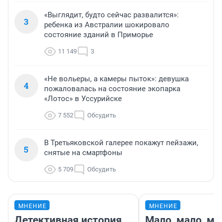
«Выглядит, будто сейчас развалится»:
3
ребенка из Австралии шокировало
состояние зданий в Приморье
11 149
3
«Не вольеры, а камеры пыток»: девушка
4
пожаловалась на состояние экопарка
«Лотос» в Уссурийске
7 552
Обсудить
В Третьяковской галерее покажут пейзажи,
5
снятые на смартфоны
5 709
Обсудить
МНЕНИЕ
МНЕНИЕ
Детективная история
Мало, мало, ма