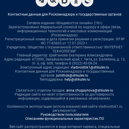
Контактные данные для Роскомнадзора и государственных органов
Сетевое издание «Владивосток онлайн» (18+)
Зарегистрировано Федеральной службой по надзору в сфере связи,
информационных технологий и массовых коммуникаций
(Роскомнадзор).
Регистрационный номер и дата принятия решения о регистрации: ЭЛ №
ФС 77-85603 от 17.07.2023 г.
Учредитель: Общество с ограниченной ответственностью "ИНТЕРНЕТ
ТЕХНОЛОГИИ"
Главный редактор: Шайтанова Екатерина Александровна
Адрес редакции: 672000, Забайкальский край, г. Чита, ул. Балябина, д. 13,
эт. 6, оф. 608, телефон 8 (3022) 40-08-24
Электронный адрес редакции:
vladivostok1@shkulev.ru
Контактные данные для Роскомнадзора и государственных
органов:
juristnsk@shkulev.ru
Техподдержка:
help@shkulev.ru
Связаться с отделом продаж:
anna.chugaynova@shkulev.ru
Редакция сайта не несет ответственности за достоверность
информации, содержащейся в рекламных объявлениях.
Особенности эксплуатации (использования) веб-сайта vladivostok1.ru
регулируются:
Руководством пользователя
Описанием функциональных характеристик ПО
Веб-сайт распространяется в виде интернет-сервиса, специальные