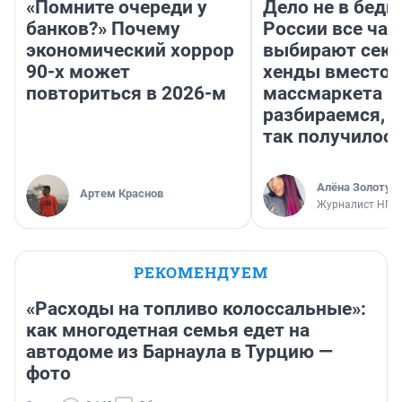
«Помните очереди у
Дело не в бедн
банков?» Почему
России все ча
экономический хоррор
выбирают секо
90-х может
хенды вместо
повториться в 2026-м
массмаркета —
разбираемся, 
так получилос
Алёна Золотух
Артем Краснов
Журналист НГС
РЕКОМЕНДУЕМ
«Расходы на топливо колоссальные»:
как многодетная семья едет на
автодоме из Барнаула в Турцию —
фото