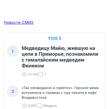
Новости СМИ2
ТОП 5
Медведицу Майю, жившую на
1
цепи в Приморье, познакомили
с гималайским медведем
Фиником
21 574
7
«Так неожиданно и приятно». Героиня мема
2
вспомнила о съемках с гуру пикапа в кафе
Владивостока
8 297
Обсудить