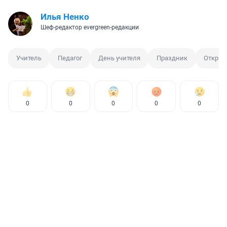
Илья Ненко
Шеф-редактор evergreen-редакции
Учитель
Педагог
День учителя
Праздник
Открыт
0
0
0
0
0