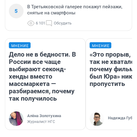
В Третьяковской галерее покажут пейзажи,
5
снятые на смартфоны
6 101
Обсудить
МНЕНИЕ
МНЕНИЕ
Дело не в бедности. В
«Это прорыв, к
России все чаще
так не хватало»
выбирают секонд-
почему фильм 
хенды вместо
был Юра» ника
массмаркета —
пропустить
разбираемся, почему
так получилось
Алёна Золотухина
Надежда Губар
Журналист НГС