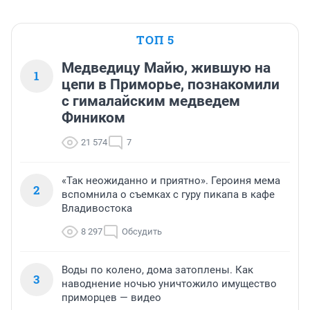
ТОП 5
Медведицу Майю, жившую на
1
цепи в Приморье, познакомили
с гималайским медведем
Фиником
21 574
7
«Так неожиданно и приятно». Героиня мема
2
вспомнила о съемках с гуру пикапа в кафе
Владивостока
8 297
Обсудить
Воды по колено, дома затоплены. Как
3
наводнение ночью уничтожило имущество
приморцев — видео