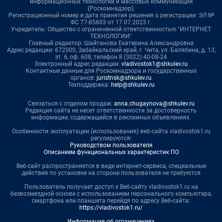
информационных технологий и массовых коммуникаций
(Роскомнадзор).
Регистрационный номер и дата принятия решения о регистрации: ЭЛ №
ФС 77-85603 от 17.07.2023 г.
Учредитель: Общество с ограниченной ответственностью "ИНТЕРНЕТ
ТЕХНОЛОГИИ"
Главный редактор: Шайтанова Екатерина Александровна
Адрес редакции: 672000, Забайкальский край, г. Чита, ул. Балябина, д. 13,
эт. 6, оф. 608, телефон 8 (3022) 40-08-24
Электронный адрес редакции:
vladivostok1@shkulev.ru
Контактные данные для Роскомнадзора и государственных
органов:
juristnsk@shkulev.ru
Техподдержка:
help@shkulev.ru
Связаться с отделом продаж:
anna.chugaynova@shkulev.ru
Редакция сайта не несет ответственности за достоверность
информации, содержащейся в рекламных объявлениях.
Особенности эксплуатации (использования) веб-сайта vladivostok1.ru
регулируются:
Руководством пользователя
Описанием функциональных характеристик ПО
Веб-сайт распространяется в виде интернет-сервиса, специальные
действия по установке на стороне пользователя не требуются
Пользователь получает доступ к Веб-сайту vladivostok1.ru на
безвозмездной основе с использованием персонального компьютера,
смартфона или планшета перейдя по адресу Веб-сайта:
https://vladivostok1.ru/
Информация об ограничениях