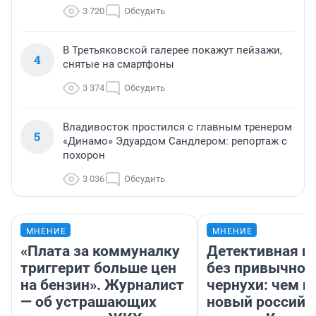
3 720
Обсудить
В Третьяковской галерее покажут пейзажи,
4
снятые на смартфоны
3 374
Обсудить
Владивосток простился с главным тренером
5
«Динамо» Эдуардом Сандлером: репортаж с
похорон
3 036
Обсудить
МНЕНИЕ
МНЕНИЕ
«Плата за коммуналку
Детективная и
триггерит больше цен
без привычной
на бензин». Журналист
чернухи: чем п
— об устрашающих
новый российс