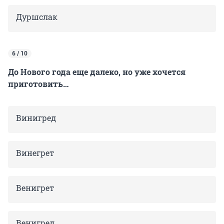
Дуршслак
6 / 10
До Нового года еще далеко, но уже хочется
приготовить…
Винигред
Винегрет
Венигрет
Венигред