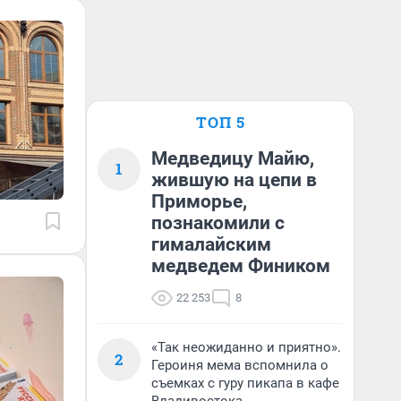
ТОП 5
Медведицу Майю,
1
жившую на цепи в
Приморье,
познакомили с
гималайским
медведем Фиником
22 253
8
«Так неожиданно и приятно».
2
Героиня мема вспомнила о
съемках с гуру пикапа в кафе