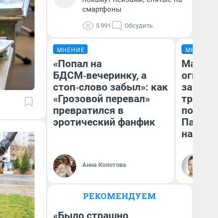
смартфоны
5 991
Обсудить
МНЕНИЕ
МНЕНИЕ
«Попал на
Мало, 
БДСМ‑вечеринку, а
огня… 
стоп‑слово забыл»: как
зажечь
«Грозовой перевал»
третий 
превратился в
почему
эротический фанфик
Пандор
нас уд
Ил
Анна Колотова
жу
РЕКОМЕНДУЕМ
«Было страшно