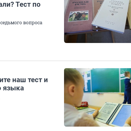
али? Тест по
 седьмого вопроса
те наш тест и
о языка
в