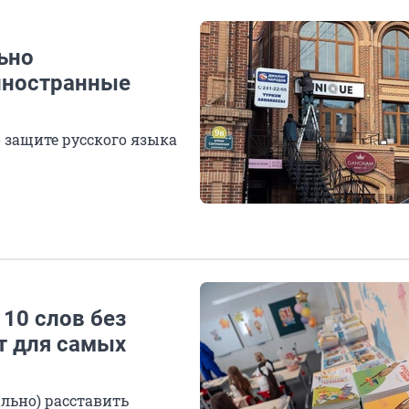
ьно
иностранные
 защите русского языка
 10 слов без
ст для самых
льно) расставить