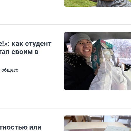
!»: как студент
тал своим в
о общего
тностью или