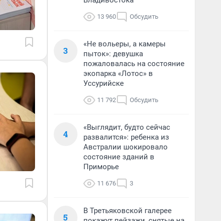
Владивостока
13 960
Обсудить
«Не вольеры, а камеры
3
пыток»: девушка
пожаловалась на состояние
экопарка «Лотос» в
Уссурийске
11 792
Обсудить
«Выглядит, будто сейчас
4
развалится»: ребенка из
Австралии шокировало
состояние зданий в
Приморье
11 676
3
В Третьяковской галерее
5
покажут пейзажи, снятые на