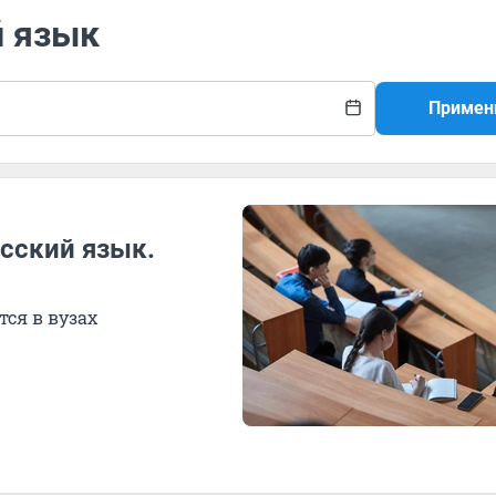
й язык
Примен
усский язык.
тся в вузах