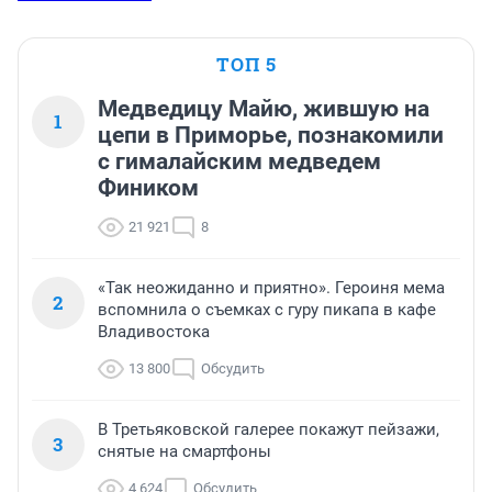
ТОП 5
Медведицу Майю, жившую на
1
цепи в Приморье, познакомили
с гималайским медведем
Фиником
21 921
8
«Так неожиданно и приятно». Героиня мема
2
вспомнила о съемках с гуру пикапа в кафе
Владивостока
13 800
Обсудить
В Третьяковской галерее покажут пейзажи,
3
снятые на смартфоны
4 624
Обсудить