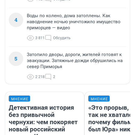
Воды по колено, дома затоплены. Как
4
наводнение ночью уничтожило имущество
приморцев — видео
3 811
Обсудить
Затопило дворы, дороги, жителей готовят к
5
эвакуации. Затяжные дожди обрушились на
север Приморья
2 218
2
МНЕНИЕ
МНЕНИЕ
Детективная история
«Это прорыв, к
без привычной
так не хватало»
чернухи: чем покоряет
почему фильм 
новый российский
был Юра» ника