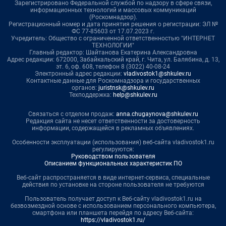
Зарегистрировано Федеральной службой по надзору в сфере связи,
информационных технологий и массовых коммуникаций
(Роскомнадзор).
Регистрационный номер и дата принятия решения о регистрации: ЭЛ №
ФС 77-85603 от 17.07.2023 г.
Учредитель: Общество с ограниченной ответственностью "ИНТЕРНЕТ
ТЕХНОЛОГИИ"
Главный редактор: Шайтанова Екатерина Александровна
Адрес редакции: 672000, Забайкальский край, г. Чита, ул. Балябина, д. 13,
эт. 6, оф. 608, телефон 8 (3022) 40-08-24
Электронный адрес редакции:
vladivostok1@shkulev.ru
Контактные данные для Роскомнадзора и государственных
органов:
juristnsk@shkulev.ru
Техподдержка:
help@shkulev.ru
Связаться с отделом продаж:
anna.chugaynova@shkulev.ru
Редакция сайта не несет ответственности за достоверность
информации, содержащейся в рекламных объявлениях.
Особенности эксплуатации (использования) веб-сайта vladivostok1.ru
регулируются:
Руководством пользователя
Описанием функциональных характеристик ПО
Веб-сайт распространяется в виде интернет-сервиса, специальные
действия по установке на стороне пользователя не требуются
Пользователь получает доступ к Веб-сайту vladivostok1.ru на
безвозмездной основе с использованием персонального компьютера,
смартфона или планшета перейдя по адресу Веб-сайта:
https://vladivostok1.ru/