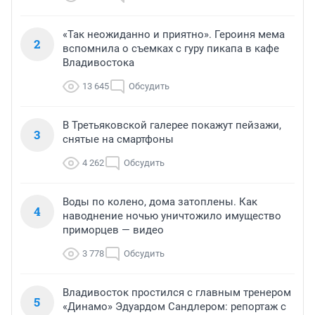
«Так неожиданно и приятно». Героиня мема
2
вспомнила о съемках с гуру пикапа в кафе
Владивостока
13 645
Обсудить
В Третьяковской галерее покажут пейзажи,
3
снятые на смартфоны
4 262
Обсудить
Воды по колено, дома затоплены. Как
4
наводнение ночью уничтожило имущество
приморцев — видео
3 778
Обсудить
Владивосток простился с главным тренером
5
«Динамо» Эдуардом Сандлером: репортаж с