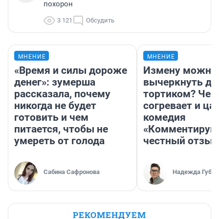
похорон
3 121
Обсудить
МНЕНИЕ
МНЕНИЕ
«Время и силы дороже
Измену можно
денег»: зумерша
вычеркнуть д
рассказала, почему
тортиком? Чем
никогда не будет
согревает и ца
готовить и чем
комедия
питается, чтобы не
«Комментируй 
умереть от голода
честный отзыв
Сабина Сафронова
Надежда Губар
РЕКОМЕНДУЕМ