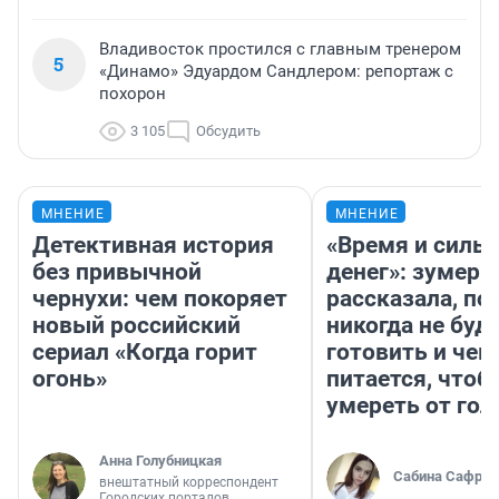
Владивосток простился с главным тренером
5
«Динамо» Эдуардом Сандлером: репортаж с
похорон
3 105
Обсудить
МНЕНИЕ
МНЕНИЕ
Детективная история
«Время и силы
без привычной
денег»: зумерш
чернухи: чем покоряет
рассказала, по
новый российский
никогда не буд
сериал «Когда горит
готовить и чем
огонь»
питается, чтоб
умереть от гол
Анна Голубницкая
Сабина Сафрон
внештатный корреспондент
Городских порталов