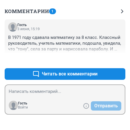
КОММЕНТАРИИ
1
Гость
3 июня, 15:19
В 1971 году сдавала математику за 8 класс. Классный 
руководитель, учитель математики, подошла, увидела, 
что "тону", села за парту и нарисовала параболу. И 
Мир от этого не рухнул... Потом красный диплом, 
+0
–0
университет. Лучше бы глянули сколько купленных 
дипломов у специалистов, загнавших страну в такой 
экономический тупик.
Читать все комментарии
Гость
Отправить
Войти