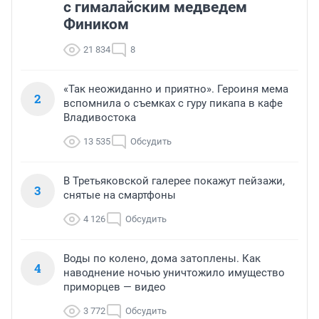
с гималайским медведем
Фиником
21 834
8
«Так неожиданно и приятно». Героиня мема
2
вспомнила о съемках с гуру пикапа в кафе
Владивостока
13 535
Обсудить
В Третьяковской галерее покажут пейзажи,
3
снятые на смартфоны
4 126
Обсудить
Воды по колено, дома затоплены. Как
4
наводнение ночью уничтожило имущество
приморцев — видео
3 772
Обсудить