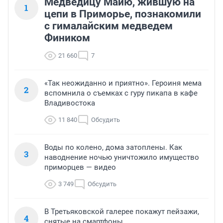
Медведицу Майю, жившую на
1
цепи в Приморье, познакомили
с гималайским медведем
Фиником
21 660
7
«Так неожиданно и приятно». Героиня мема
2
вспомнила о съемках с гуру пикапа в кафе
Владивостока
11 840
Обсудить
Воды по колено, дома затоплены. Как
3
наводнение ночью уничтожило имущество
приморцев — видео
3 749
Обсудить
В Третьяковской галерее покажут пейзажи,
4
снятые на смартфоны