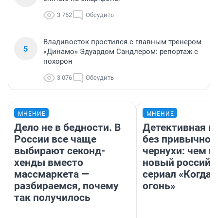
3 752
Обсудить
Владивосток простился с главным тренером
5
«Динамо» Эдуардом Сандлером: репортаж с
похорон
3 076
Обсудить
МНЕНИЕ
МНЕНИЕ
Дело не в бедности. В
Детективная и
России все чаще
без привычной
выбирают секонд-
чернухи: чем п
хенды вместо
новый российс
массмаркета —
сериал «Когда 
разбираемся, почему
огонь»
так получилось