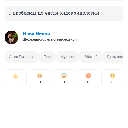
...проблемы по части эндокринологии
Илья Ненко
Шеф-редактор evergreen-редакции
Алла Пугачева
Тест
Музыка
Юбилей
День рожд
0
0
0
0
0