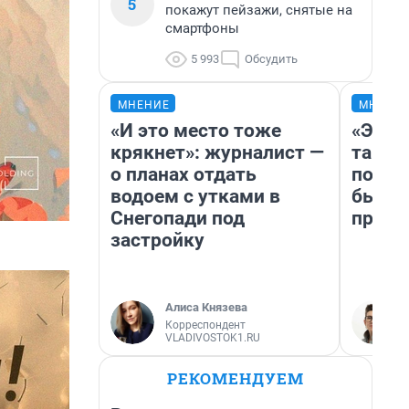
5
покажут пейзажи, снятые на
смартфоны
5 993
Обсудить
МНЕНИЕ
МНЕНИ
«И это место тоже
«Это 
крякнет»: журналист —
так не
о планах отдать
почем
водоем с утками в
был Ю
Снегопади под
пропу
застройку
Алиса Князева
Корреспондент
VLADIVOSTOK1.RU
РЕКОМЕНДУЕМ