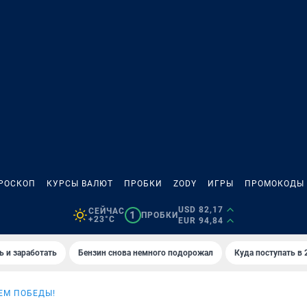
РОСКОП
КУРСЫ ВАЛЮТ
ПРОБКИ
ZODY
ИГРЫ
ПРОМОКОДЫ
USD 82,17
СЕЙЧАС
1
ПРОБКИ
+23°C
EUR 94,84
ь и заработать
Бензин снова немного подорожал
Куда поступать в 
ЕМ ПОБЕДЫ!