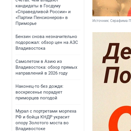
счетах: чем владеют
кандидаты в Госдуму
«Справедливой России» и
«Партии Пенсионеров» в
Источник: 
Серафима П
Приморье
Бензин снова незначительно
подорожал: обзор цен на АЗС
Владивостока
Самолетом в Азию из
Владивостока: обзор прямых
направлений в 2026 году
Наконец-то без дождя:
воскресенье порадует
приморцев погодой
Мурал с портретами морпеха
РФ и бойца КНДР украсит
опору Золотого моста во
Владивостоке