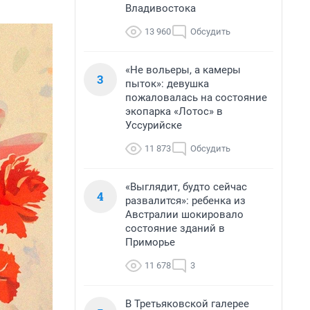
Владивостока
13 960
Обсудить
«Не вольеры, а камеры
3
пыток»: девушка
пожаловалась на состояние
экопарка «Лотос» в
Уссурийске
11 873
Обсудить
«Выглядит, будто сейчас
4
развалится»: ребенка из
Австралии шокировало
состояние зданий в
Приморье
11 678
3
В Третьяковской галерее