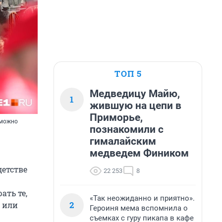
ТОП 5
Медведицу Майю,
1
жившую на цепи в
Приморье,
зможно
познакомили с
гималайским
медведем Фиником
детстве
22 253
8
ать те,
«Так неожиданно и приятно».
2
и или
Героиня мема вспомнила о
съемках с гуру пикапа в кафе