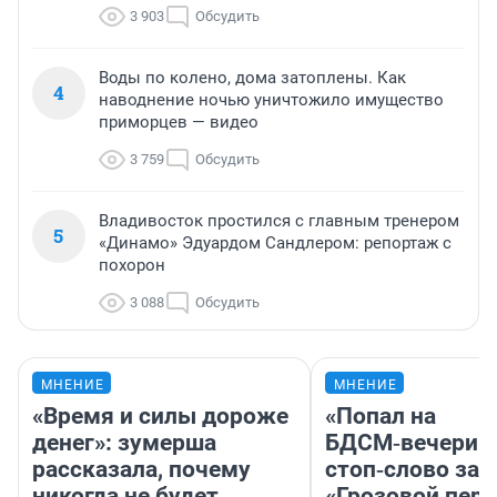
3 903
Обсудить
Воды по колено, дома затоплены. Как
4
наводнение ночью уничтожило имущество
приморцев — видео
3 759
Обсудить
Владивосток простился с главным тренером
5
«Динамо» Эдуардом Сандлером: репортаж с
похорон
3 088
Обсудить
МНЕНИЕ
МНЕНИЕ
«Время и силы дороже
«Попал на
денег»: зумерша
БДСМ‑вечеринк
рассказала, почему
стоп‑слово заб
никогда не будет
«Грозовой пере