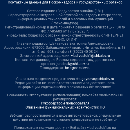
Контактные данные для Роскомнадзора и государственных органов
Сетевое издание «Владивосток онлайн» (18+)
Зарегистрировано Федеральной службой по надзору в сфере связи,
информационных технологий и массовых коммуникаций
(Роскомнадзор).
Регистрационный номер и дата принятия решения о регистрации: ЭЛ №
ФС 77-85603 от 17.07.2023 г.
Учредитель: Общество с ограниченной ответственностью "ИНТЕРНЕТ
ТЕХНОЛОГИИ"
Главный редактор: Шайтанова Екатерина Александровна
Адрес редакции: 672000, Забайкальский край, г. Чита, ул. Балябина, д. 13,
эт. 6, оф. 608, телефон 8 (3022) 40-08-24
Электронный адрес редакции:
vladivostok1@shkulev.ru
Контактные данные для Роскомнадзора и государственных
органов:
juristnsk@shkulev.ru
Техподдержка:
help@shkulev.ru
Связаться с отделом продаж:
anna.chugaynova@shkulev.ru
Редакция сайта не несет ответственности за достоверность
информации, содержащейся в рекламных объявлениях.
Особенности эксплуатации (использования) веб-сайта vladivostok1.ru
регулируются:
Руководством пользователя
Описанием функциональных характеристик ПО
Веб-сайт распространяется в виде интернет-сервиса, специальные
действия по установке на стороне пользователя не требуются
Пользователь получает доступ к Веб-сайту vladivostok1.ru на