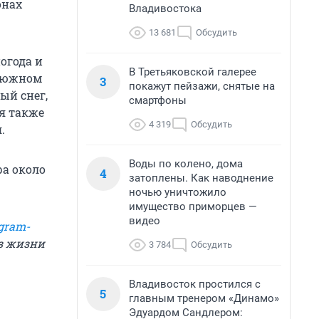
онах
Владивостока
13 681
Обсудить
огода и
В Третьяковской галерее
а южном
3
покажут пейзажи, снятые на
ый снег,
смартфоны
я также
4 319
Обсудить
.
Воды по колено, дома
ра около
4
затоплены. Как наводнение
ночью уничтожило
имущество приморцев —
видео
gram-
из жизни
3 784
Обсудить
Владивосток простился с
5
главным тренером «Динамо»
Эдуардом Сандлером: