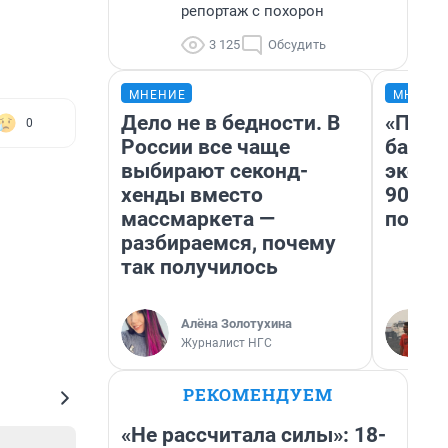
репортаж с похорон
3 125
Обсудить
МНЕНИЕ
МНЕНИ
Дело не в бедности. В
«Помн
0
России все чаще
банко
выбирают секонд-
эконо
хенды вместо
90-х 
массмаркета —
повто
разбираемся, почему
так получилось
Алёна Золотухина
Журналист НГС
РЕКОМЕНДУЕМ
«Не рассчитала силы»: 18-