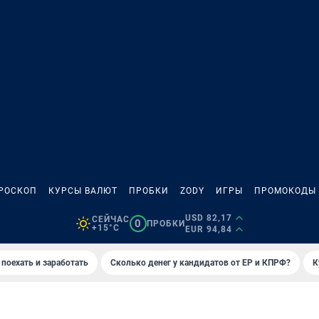
РОСКОП
КУРСЫ ВАЛЮТ
ПРОБКИ
ZODY
ИГРЫ
ПРОМОКОДЫ
USD 82,17
СЕЙЧАС
0
ПРОБКИ
+15°C
EUR 94,84
 поехать и заработать
Сколько денег у кандидатов от ЕР и КПРФ?
К