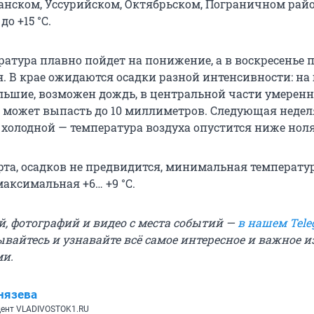
санском, Уссурийском, Октябрьском, Пограничном рай
о +15 °С.
ратура плавно пойдет на понижение, а в воскресенье п
я. В крае ожидаются осадки разной интенсивности: н
льшие, возможен дождь, в центральной части умеренн
га может выпасть до 10 миллиметров. Следующая недел
 холодной — температура воздуха опустится ниже ноля
арта, осадков не предвидится, минимальная температу
максимальная +6… +9 °С.
й, фотографий и видео с места событий —
в нашем Tele
ывайтесь и узнавайте всё самое интересное и важное 
ми.
нязева
ент VLADIVOSTOK1.RU