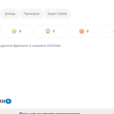
Дождь
Приморье
Борис Кубай
0
0
0
ыделите фрагмент и нажмите Ctrl+Enter
ИИ
0