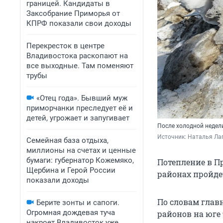
границей. Кандидаты в
Заксобрание Приморья от
КПРФ показали свои доходы
Перекресток в центре
Владивостока раскопают на
все выходные. Там поменяют
трубы
«Отец года». Бывший муж
приморчанки преследует её и
детей, угрожает и запугивает
После холодной недели
Источник: 
Наталья Лап
Семейная база отдыха,
миллионы на счетах и ценные
бумаги: губернатор Кожемяко,
Потепление в Пр
Щербина и Герой России
районах пройдет
показали доходы
По словам главн
Берите зонты и сапоги.
Огромная дождевая туча
районов на юге 
накроет Владивосток уже