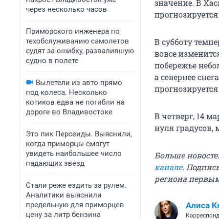
значение. В Ха
через несколько часов
прогнозируется д
Приморского инженера по
техобслуживанию самолетов
В субботу темпе
судят за ошибку, развалившую
вовсе изменитс
судно в полете
побережье небо
а севернее сне
Вылетели из авто прямо
прогнозируется
под колеса. Несколько
котиков едва не погибли на
дороге во Владивостоке
В четверг, 14 м
нуля градусов, 
Это пик Персеиды. Выяснили,
когда приморцы смогут
увидеть наибольшее число
Больше новосте
падающих звезд
канале
. Подпис
региона первы
Стали реже ездить за рулем.
Аналитики выяснили
предельную для приморцев
Алиса К
цену за литр бензина
Корреспонд