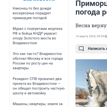
Приморц
Наконец-то без дождя:
погода р
воскресенье порадует
приморцев погодой
Весна верну
Мурал с портретами морпеха
РФ и бойца КНДР украсит
14 марта 2024, 09:05
опору Золотого моста во
Владивостоке
Написать
Это как так-то? Владивосток
обогнал Москву и все города
России по росту цен на
квартиры
Резидент СПВ провалил два
проекта во Владивостоке —
он обещал построить частную
школу и автомойку
Машины, квартиры, земля за