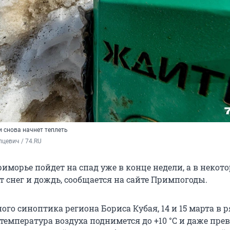
 снова начнет теплеть
цевич / 74.RU
иморье пойдет на спад уже в конце недели, а в некот
 снег и дождь, сообщается на сайте Примпогоды.
ого синоптика региона Бориса Кубая, 14 и 15 марта в р
температура воздуха поднимется до +10 °С и даже пре