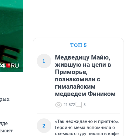
ТОП 5
Медведицу Майю,
1
жившую на цепи в
Приморье,
познакомили с
гималайским
медведем Фиником
орых
21 872
8
«Так неожиданно и приятно».
яде
2
Героиня мема вспомнила о
высит
съемках с гуру пикапа в кафе