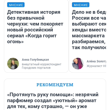
МНЕНИЕ
МНЕНИЕ
Детективная история
Дело не в бедн
без привычной
России все ча
чернухи: чем покоряет
выбирают секо
новый российский
хенды вместо
сериал «Когда горит
массмаркета —
огонь»
разбираемся, 
так получилос
Анна Голубницкая
Алёна Золотух
внештатный корреспондент
Журналист НГС
Городских порталов
РЕКОМЕНДУЕМ
«Протянуть руку помощи»: незрячий
парфюмер создал «уютный» аромат
для тех, кому страшно, — он уже