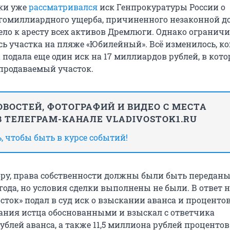
ки уже
рассматривался
иск Генпрокуратуры России о
гомиллиардного ущерба, причиненного незаконной д
вело к аресту всех активов Дремлюги. Однако огранич
сь участка на пляже «Юбилейный». Всё изменилось, ко
 подала еще один иск на
17 миллиардов
рублей, в кот
продаваемый участок.
ВОСТЕЙ, ФОТОГРАФИЙ И ВИДЕО С МЕСТА
 ТЕЛЕГРАМ-КАНАЛЕ VLADIVOSTOK1.RU
 чтобы быть в курсе событий!
ору, права собственности должны были быть переданы
года
, но условия сделки выполнены не были. В ответ н
ток» подал в суд иск о взыскании аванса и процентов
ания истца обоснованными и взыскал с ответчика
ублей аванса, а также
11,5 миллиона
рублей процентов