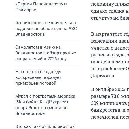
половину пляж
«Партии Пенсионеров» в
Приморье
однако сделка н
структурам биз
Бензин снова незначительно
подорожал: обзор цен на АЗС
В марте этого 
Владивостока
взыскании аван
Самолетом в Азию из
участка с недо
Владивостока: обзор прямых
решению суда, 
направлений в 2026 году
(владельцем яв
их приобретет 
Наконец-то без дождя:
Дарькина.
воскресенье порадует
приморцев погодой
В октябре 2023
размере
73,8 м
Мурал с портретами морпеха
РФ и бойца КНДР украсит
309 миллионов
опору Золотого моста во
банкротства, и
Владивостоке
перечислен пос
Это как так-то? Владивосток