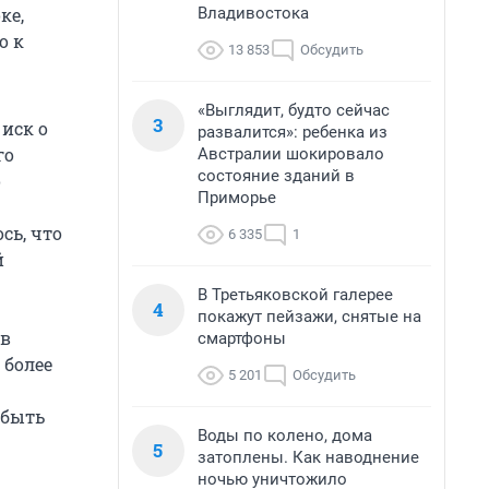
Владивостока
ке,
о к
13 853
Обсудить
«Выглядит, будто сейчас
3
иск о
развалится»: ребенка из
го
Австралии шокировало
состояние зданий в
о
Приморье
сь, что
6 335
1
й
В Третьяковской галерее
4
покажут пейзажи, снятые на
 в
смартфоны
 более
5 201
Обсудить
 быть
Воды по колено, дома
5
затоплены. Как наводнение
ночью уничтожило