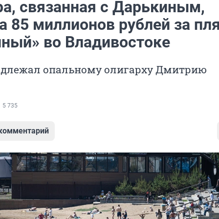
ра, связанная с Дарькиным,
а 85 миллионов рублей за пл
ный» во Владивостоке
длежал опальному олигарху Дмитрию
5 735
 комментарий