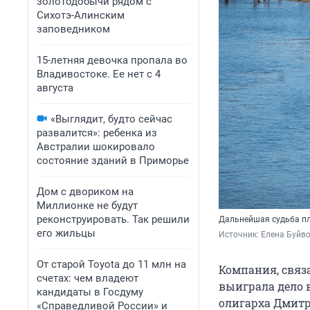
золотодобычи рядом с
Сихотэ-Алинским
заповедником
15-летняя девочка пропала во
Владивостоке. Ее нет с 4
августа
«Выглядит, будто сейчас
развалится»: ребенка из
Австралии шокировало
состояние зданий в Приморье
Дом с двориком на
Миллионке не будут
реконструировать. Так решили
Дальнейшая судьба пл
его жильцы
Источник: 
Елена Буйв
От старой Toyota до 11 млн на
Компания, связ
счетах: чем владеют
выиграла дело в
кандидаты в Госдуму
олигарха Дмитр
«Справедливой России» и