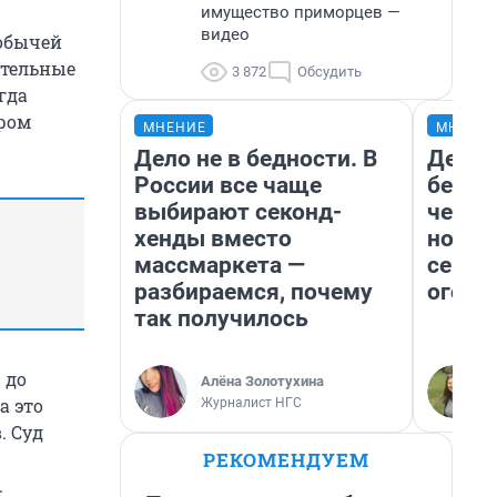
имущество приморцев —
видео
обычей
ительные
3 872
Обсудить
гда
ором
МНЕНИЕ
МНЕНИ
Дело не в бедности. В
Детек
России все чаще
без п
выбирают секонд-
черну
хенды вместо
новый
массмаркета —
сериа
разбираемся, почему
огонь
так получилось
 до
Алёна Золотухина
а это
Журналист НГС
. Суд
РЕКОМЕНДУЕМ
.