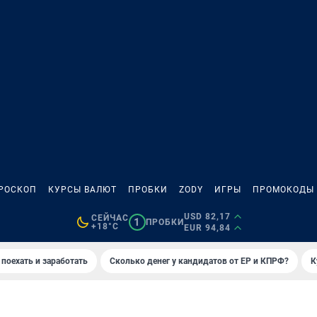
РОСКОП
КУРСЫ ВАЛЮТ
ПРОБКИ
ZODY
ИГРЫ
ПРОМОКОДЫ
USD 82,17
СЕЙЧАС
1
ПРОБКИ
+18°C
EUR 94,84
 поехать и заработать
Сколько денег у кандидатов от ЕР и КПРФ?
К