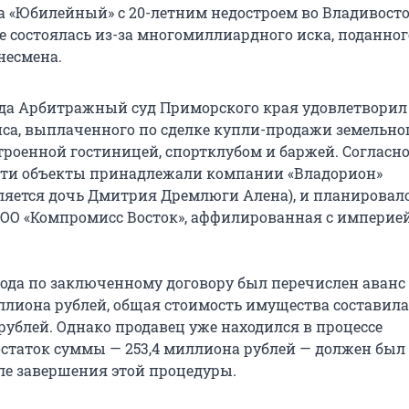
а «Юбилейный» с
20-летним
недостроем во Владивосто
е состоялась из-за многомиллиардного иска, поданног
несмена.
года Арбитражный суд Приморского края удовлетворил 
са, выплаченного по сделке купли-продажи земельно
строенной гостиницей, спортклубом и баржей. Согласн
эти объекты принадлежали компании «Владорион»
ляется дочь Дмитрия Дремлюги Алена), и планировало
ООО «Компромисс Восток», аффилированная с империе
 года по заключенному договору был перечислен аванс
иллиона
рублей, общая стоимость имущества составила
рублей. Однако продавец уже находился в процессе
 остаток суммы —
253,4 миллиона
рублей — должен был
ле завершения этой процедуры.