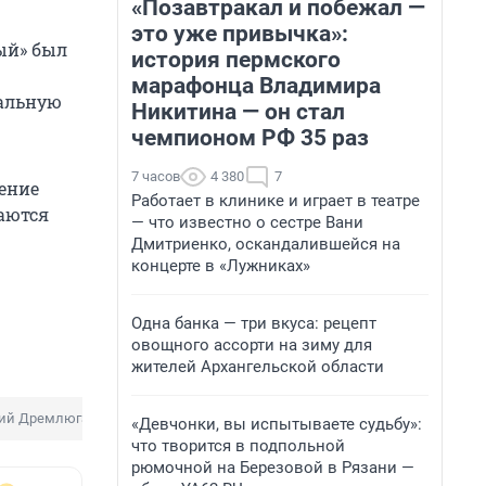
«Позавтракал и побежал —
это уже привычка»:
ый» был
история пермского
марафонца Владимира
альную
Никитина — он стал
чемпионом РФ 35 раз
7 часов
4 380
7
ение
Работает в клинике и играет в театре
шаются
— что известно о сестре Вани
Дмитриенко, оскандалившейся на
концерте в «Лужниках»
Одна банка — три вкуса: рецепт
овощного ассорти на зиму для
жителей Архангельской области
ий Дремлюга
Пляж
«Девчонки, вы испытываете судьбу»:
что творится в подпольной
рюмочной на Березовой в Рязани —