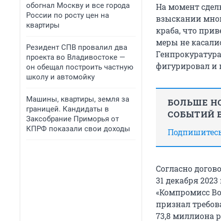
обогнал Москву и все города
На момент сдел
России по росту цен на
взыскании мно
квартиры
краба, что при
меры не касали
Резидент СПВ провалил два
Генпрокуратура
проекта во Владивостоке —
фигурировал и 
он обещал построить частную
школу и автомойку
Машины, квартиры, земля за
БОЛЬШЕ НО
границей. Кандидаты в
СОБЫТИЙ В
Заксобрание Приморья от
КПРФ показали свои доходы
Подпишитесь,
Согласно догов
31 декабря
2023 
«Компромисс Вос
признал требов
73,8 миллиона
р