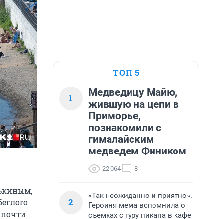
ТОП 5
Медведицу Майю,
1
жившую на цепи в
Приморье,
познакомили с
гималайским
медведем Фиником
22 064
8
рькиным,
«Так неожиданно и приятно».
2
беглого
Героиня мема вспомнила о
 почти
съемках с гуру пикапа в кафе