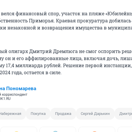
а велся финансовый спор, участок на пляже «Юбилейн
бственность Приморья. Краевая прокуратура добилась
лки незаконной и возвращения имущества в муницип
глый олигарх Дмитрий Дремлюга не смог оспорить реш
ому он и его аффилированные лица, включая дочь, ли
мму
17,4 миллиарда
рублей. Решение первой инстанции,
2024 года
, остается в силе.
на Пономарева
 корреспондент
OK1.RU
Набережная
Покупка
Продажа
Сергей Дарькин
Дмитр