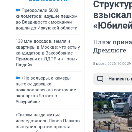
Структу
Преодолели 5000
взыскал
километров: идущие пешком
во Владивосток москвичи
«Юбилей
дошли до Иркутской области
Пляж прина
138 млн доходов, земля и
квартиры в Москве: что есть у
Дремлюге
кандидатов в Заксобрание
Приморья от ЛДПР и «Новых
8 марта 2025, 10:00
Людей»
«Не вольеры, а камеры
Написать
пыток»: девушка
пожаловалась на состояние
экопарка «Лотос» в
Уссурийске
«Тиграм негде жить»:
исследователь Павел Пашков
выступил против проекта