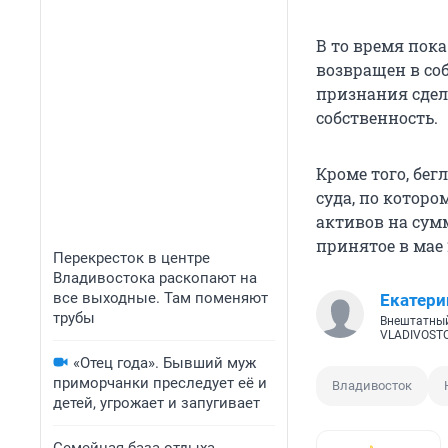
В то время пок
возвращен в со
признания сде
собственность.
Кроме того, бе
суда, по котор
активов на су
принятое в мае
Перекресток в центре
Владивостока раскопают на
все выходные. Там поменяют
Екатери
трубы
Внештатный
VLADIVOST
«Отец года». Бывший муж
приморчанки преследует её и
Владивосток
детей, угрожает и запугивает