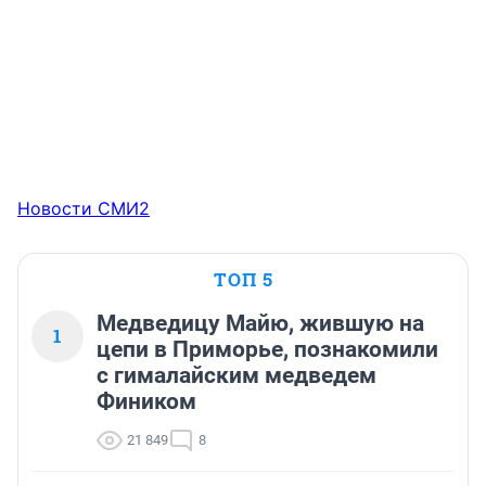
Новости СМИ2
ТОП 5
Медведицу Майю, жившую на
1
цепи в Приморье, познакомили
с гималайским медведем
Фиником
21 849
8