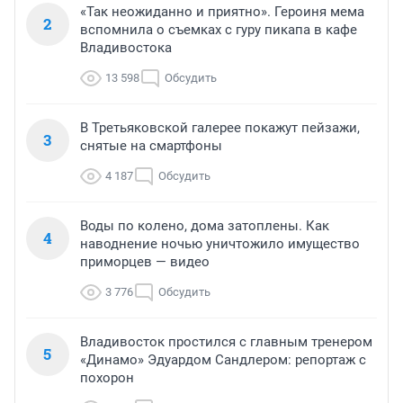
«Так неожиданно и приятно». Героиня мема
2
вспомнила о съемках с гуру пикапа в кафе
Владивостока
13 598
Обсудить
В Третьяковской галерее покажут пейзажи,
3
снятые на смартфоны
4 187
Обсудить
Воды по колено, дома затоплены. Как
4
наводнение ночью уничтожило имущество
приморцев — видео
3 776
Обсудить
Владивосток простился с главным тренером
5
«Динамо» Эдуардом Сандлером: репортаж с
похорон