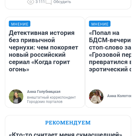
3 111
Обсудить
МНЕНИЕ
МНЕНИЕ
Детективная история
«Попал на
без привычной
БДСМ‑вечеринк
чернухи: чем покоряет
стоп‑слово заб
новый российский
«Грозовой пере
сериал «Когда горит
превратился в
огонь»
эротический ф
Анна Голубницкая
Анна Колотова
внештатный корреспондент
Городских порталов
РЕКОМЕНДУЕМ
«Кто-то считает меня сумасшедшей».