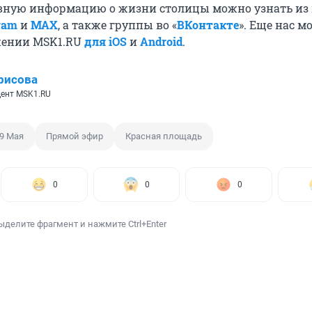
вную информацию о жизни столицы можно узнать из
ram
и
MAX
, а также группы во «
ВКонтакте
». Еще нас м
жении MSK1.RU
для iOS
и
Android
.
рисова
ент MSK1.RU
9 Мая
Прямой эфир
Красная площадь
0
0
0
ыделите фрагмент и нажмите Ctrl+Enter