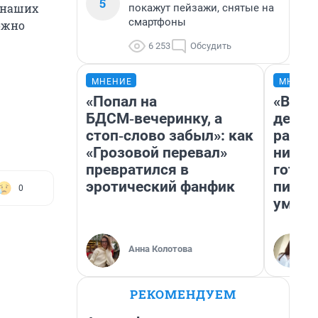
5
 наших
покажут пейзажи, снятые на
смартфоны
ожно
6 253
Обсудить
МНЕНИЕ
МНЕНИ
«Попал на
«Врем
БДСМ‑вечеринку, а
денег
стоп‑слово забыл»: как
расск
«Грозовой перевал»
никогд
превратился в
готов
эротический фанфик
питае
0
умере
Анна Колотова
РЕКОМЕНДУЕМ