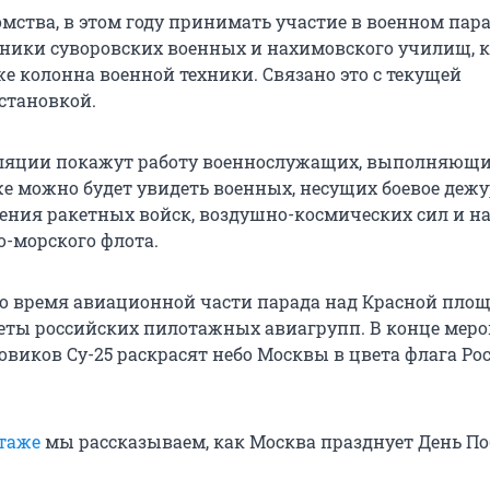
мства, в этом году принимать участие в военном пара
нники суворовских военных и нахимовского училищ, 
же колонна военной техники. Связано это с текущей
становкой.
сляции покажут работу военнослужащих, выполняющи
же можно будет увидеть военных, несущих боевое дежу
ения ракетных войск, воздушно-космических сил и н
о-морского флота.
во время авиационной части парада над Красной пло
еты российских пилотажных авиагрупп. В конце мер
виков Су-25 раскрасят небо Москвы в цвета флага Ро
таже
мы рассказываем, как Москва празднует День По