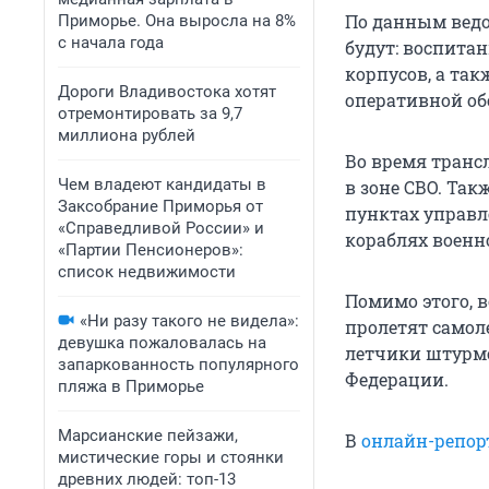
По данным ведо
Приморье. Она выросла на 8%
с начала года
будут: воспита
корпусов, а так
Дороги Владивостока хотят
оперативной об
отремонтировать за 9,7
миллиона рублей
Во время тран
Чем владеют кандидаты в
в зоне СВО. Так
Заксобрание Приморья от
пунктах управл
«Справедливой России» и
кораблях военн
«Партии Пенсионеров»:
список недвижимости
Помимо этого, 
«Ни разу такого не видела»:
пролетят самол
девушка пожаловалась на
летчики штурмо
запаркованность популярного
Федерации.
пляжа в Приморье
Марсианские пейзажи,
В
онлайн-репор
мистические горы и стоянки
древних людей: топ-13