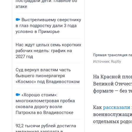
пострадали дети: главное об
атаке
Выстрелившему сверстнику
в глаз подростку дали 3 года
условно в Приморье
Нас ждут целых семь коротких
рабочих недель: график на
Прямая трансляция п
2027 год
Источник: 
Ruptly
Суд вернул властям часть
бывшего пионерлагеря
На Красной пло
«Космос» под Владивостоком
Великой Отечес
формате — без т
«Хорошо стоим»:
многокилометровая пробка
сковала дорогу возле
Как
рассказали
Патрокла во Владивостоке
военнослужащих
отдельных родов
92,2 тысячи рублей достигла
медианная зарплата в