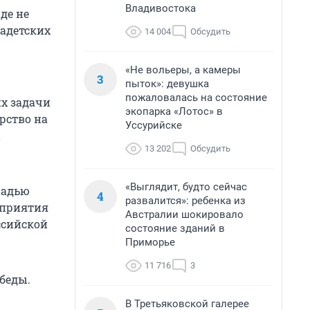
Владивостока
де не
кадетских
14 004
Обсудить
«Не вольеры, а камеры
3
пыток»: девушка
пожаловалась на состояние
х задачи
экопарка «Лотос» в
рство на
Уссурийске
а
13 202
Обсудить
«Выглядит, будто сейчас
щадью
4
развалится»: ребенка из
оприятия
Австралии шокировало
ссийской
состояние зданий в
Приморье
11 716
3
беды.
В Третьяковской галерее