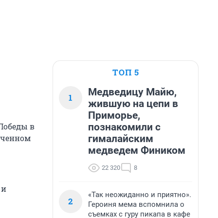
ТОП 5
Медведицу Майю,
1
жившую на цепи в
Приморье,
познакомили с
Победы в
гималайским
сеченном
медведем Фиником
22 320
8
 и
«Так неожиданно и приятно».
2
Героиня мема вспомнила о
съемках с гуру пикапа в кафе