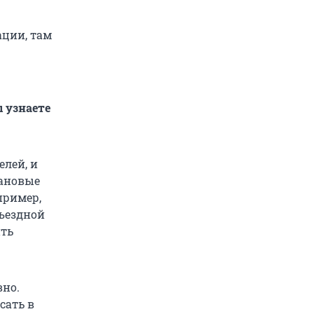
ации, там
 узнаете
лей, и
лановые
пример,
бъездной
ить
вно.
сать в