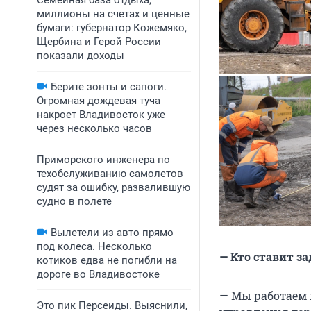
Семейная база отдыха,
миллионы на счетах и ценные
бумаги: губернатор Кожемяко,
Щербина и Герой России
показали доходы
Берите зонты и сапоги.
Огромная дождевая туча
накроет Владивосток уже
через несколько часов
Приморского инженера по
техобслуживанию самолетов
судят за ошибку, развалившую
судно в полете
Вылетели из авто прямо
под колеса. Несколько
— Кто ставит за
котиков едва не погибли на
дороге во Владивостоке
— Мы работаем 
Это пик Персеиды. Выяснили,