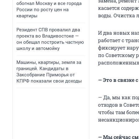
замена, ремонт 
обогнал Москву и все города
касается содер
России по росту цен на
воды. Очистка 
квартиры
Резидент СПВ провалил два
И два новых на
проекта во Владивостоке —
работает с тра
он обещал построить частную
фиксирует нару
школу и автомойку
по Советскому 
расположенных 
Машины, квартиры, земля за
границей. Кандидаты в
Заксобрание Приморья от
— Это в связке
КПРФ показали свои доходы
— Да, мы как п
отходов в Сове
чтобы там боле
несанкциониро
— Мы сейчас см