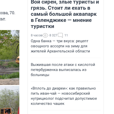
Вой сирен, злые туристы и
грязь. Стоит ли ехать в
ва, 70.
самый большой аквапарк
ьт.
в Геленджике — мнение
туристки
8 часов
8 327
11
Одна банка — три вкуса: рецепт
овощного ассорти на зиму для
жителей Архангельской области
Выжившая после атаки с кислотой
петербурженка выписалась из
больницы
«Вплоть до диареи»: как правильно
пить иван-чай — новосибирский
нутрициолог подсчитал допустимое
количество чашек