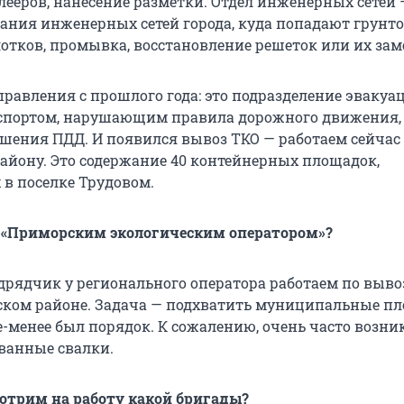
лееров, нанесение разметки. Отдел инженерных сетей —
жания инженерных сетей города, куда попадают грунт
лотков, промывка, восстановление решеток или их зам
правления с прошлого года: это подразделение эвакуа
нспортом, нарушающим правила дорожного движения,
шения ПДД. И появился вывоз ТКО — работаем сейчас
району. Это содержание 40 контейнерных площадок,
в поселке Трудовом.
 с «Приморским экологическим оператором»?
одрядчик у регионального оператора работаем по выво
тском районе. Задача — подхватить муниципальные п
е-менее был порядок. К сожалению, очень часто возни
ванные свалки.
отрим на работу какой бригады?