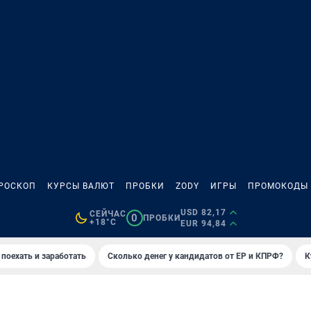
РОСКОП
КУРСЫ ВАЛЮТ
ПРОБКИ
ZODY
ИГРЫ
ПРОМОКОДЫ
USD 82,17
СЕЙЧАС
0
ПРОБКИ
+18°C
EUR 94,84
 поехать и заработать
Сколько денег у кандидатов от ЕР и КПРФ?
К