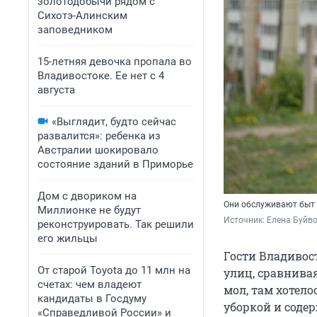
золотодобычи рядом с
Сихотэ-Алинским
заповедником
15-летняя девочка пропала во
Владивостоке. Ее нет с 4
августа
«Выглядит, будто сейчас
развалится»: ребенка из
Австралии шокировало
состояние зданий в Приморье
Дом с двориком на
Они обслуживают быт 
Миллионке не будут
Источник: 
Елена Буйв
реконструировать. Так решили
его жильцы
Гости Владивос
От старой Toyota до 11 млн на
улиц, сравнива
счетах: чем владеют
мол, там хотело
кандидаты в Госдуму
уборкой и соде
«Справедливой России» и