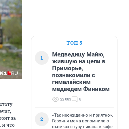
ТОП 5
Медведицу Майю,
1
жившую на цепи в
Приморье,
познакомили с
гималайским
медведем Фиником
22 083
8
стоту
ечат,
«Так неожиданно и приятно».
тоит за
2
Героиня мема вспомнила о
 и что
съемках с гуру пикапа в кафе