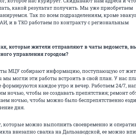
г, которое нас курирует. Скидывают нам адреса и что
лать, какой результат получить. Мы уже приобретаем
анируемся. Так по всем подразделениям, кроме эваку
ГАИ, и в ТКО работаем по контракту с региональным
мах, которые жители отправляют в чаты ведомств, вы
ного управления городом?
сты МЦУ собирают информацию, поступающую от жите
ы мы могли эти работы встроить в свой план. У нас п
 формируются каждое утро и вечер. Работаем 24/7, на
им ночью, чтобы не создавать препятствия; ремонт о
лаем ночью, чтобы можно было беспрепятственно езд
чение дня.
т, которые можно выполнить своевременно и операти
икла внезапно свалка на Дальзаводской, ее можно впи