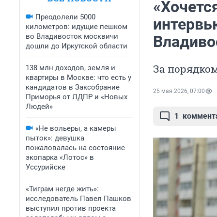
«Хочетс
Преодолели 5000
интервью
километров: идущие пешком
во Владивосток москвичи
Владиво
дошли до Иркутской области
За порядком
138 млн доходов, земля и
квартиры в Москве: что есть у
кандидатов в Заксобрание
25 мая 2026, 07:00
Приморья от ЛДПР и «Новых
Людей»
1
коммент
«Не вольеры, а камеры
пыток»: девушка
пожаловалась на состояние
экопарка «Лотос» в
Уссурийске
«Тиграм негде жить»:
исследователь Павел Пашков
выступил против проекта