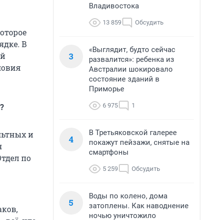
Владивостока
13 859
Обсудить
оторое
ядке. В
«Выглядит, будто сейчас
3
ой
развалится»: ребенка из
ловия
Австралии шокировало
состояние зданий в
Приморье
6 975
1
?
В Третьяковской галерее
льтных и
4
покажут пейзажи, снятые на
я
смартфоны
Отдел по
5 259
Обсудить
Воды по колено, дома
5
затоплены. Как наводнение
аков,
ночью уничтожило