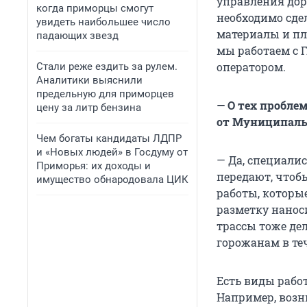
управления доро
когда приморцы смогут
необходимо сде
увидеть наибольшее число
материалы и пл
падающих звезд
мы работаем с 
оператором.
Стали реже ездить за рулем.
Аналитики выяснили
предельную для приморцев
— О тех пробле
цену за литр бензина
от Муниципаль
Чем богаты кандидаты ЛДПР
и «Новых людей» в Госдуму от
— Да, специали
Приморья: их доходы и
передают, чтоб
имущество обнародовала ЦИК
работы, которые
разметку нанос
трассы тоже де
горожанам в те
Есть виды рабо
Например, возн