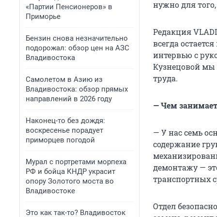
нужно для того,
«Партии Пенсионеров» в
Приморье
Редакция VLADI
Бензин снова незначительно
всегда остается
подорожал: обзор цен на АЗС
интервью с рук
Владивостока
Кузнецовой мы 
труда.
Самолетом в Азию из
Владивостока: обзор прямых
направлений в 2026 году
— Чем занимает
Наконец-то без дождя:
воскресенье порадует
— У нас семь о
приморцев погодой
содержание грун
механизированн
Мурал с портретами морпеха
демонтажу — эт
РФ и бойца КНДР украсит
транспортных ср
опору Золотого моста во
Владивостоке
Отдел безопасн
Это как так-то? Владивосток