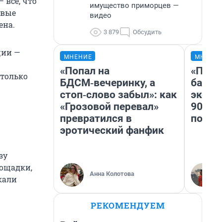
 всё, что
имущество приморцев —
овые
видео
ена.
3 879
Обсудить
ции —
МНЕНИЕ
МНЕНИ
«Попал на
«Помн
 только
БДСМ‑вечеринку, а
банко
стоп‑слово забыл»: как
эконо
«Грозовой перевал»
90-х 
превратился в
повто
эротический фанфик
зу
лощадки,
Анна Колотова
кали
РЕКОМЕНДУЕМ