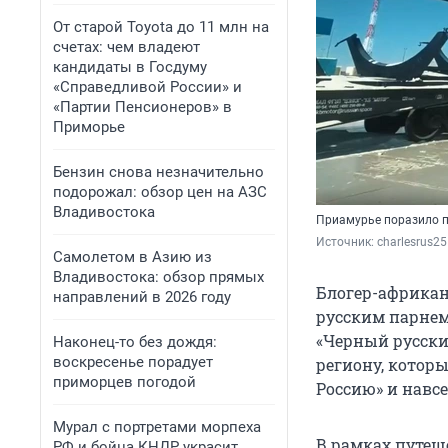
От старой Toyota до 11 млн на
счетах: чем владеют
кандидаты в Госдуму
«Справедливой России» и
«Партии Пенсионеров» в
Приморье
Бензин снова незначительно
подорожал: обзор цен на АЗС
Владивостока
Приамурье поразило п
Источник: 
charlesrus25
Самолетом в Азию из
Владивостока: обзор прямых
Блогер-африкан
направлений в 2026 году
русским парнем
«Черный русски
Наконец-то без дождя:
воскресенье порадует
региону, котор
приморцев погодой
Россию» и навсе
Мурал с портретами морпеха
В рамках путеш
РФ и бойца КНДР украсит