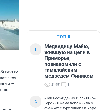
ТОП 5
Медведицу Майю,
1
жившую на цепи в
Приморье,
познакомили с
гималайским
 «обычным
медведем Фиником
евел-шоу
ласти —
21 951
8
мнюю
«Так неожиданно и приятно».
2
Героиня мема вспомнила о
съемках с гуру пикапа в кафе
ров по