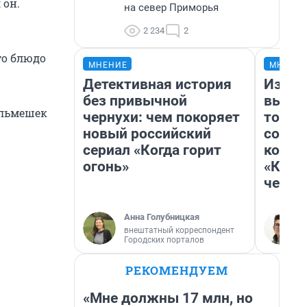
 он.
на север Приморья
2 234
2
то блюдо
МНЕНИЕ
МНЕНИ
Детективная история
Измен
без привычной
вычер
ельмешек
чернухи: чем покоряет
торти
новый российский
согре
сериал «Когда горит
комед
огонь»
«Комм
честн
Анна Голубницкая
внештатный корреспондент
Городских порталов
РЕКОМЕНДУЕМ
«Мне должны 17 млн, но