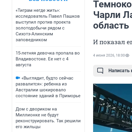
Темноко
«Тиграм негде жить»:
Чарли Л
исследователь Павел Пашков
выступил против проекта
область
золотодобычи рядом с
Сихотэ-Алинским
заповедником
И показал е
15-летняя девочка пропала во
4 июня 2026, 18:00
Владивостоке. Ее нет с 4
августа
Написать
«Выглядит, будто сейчас
развалится»: ребенка из
Австралии шокировало
состояние зданий в Приморье
Дом с двориком на
Миллионке не будут
реконструировать. Так решили
его жильцы