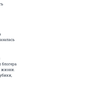
ть
а
казалась
с
 блогера
 жизни.
убики,