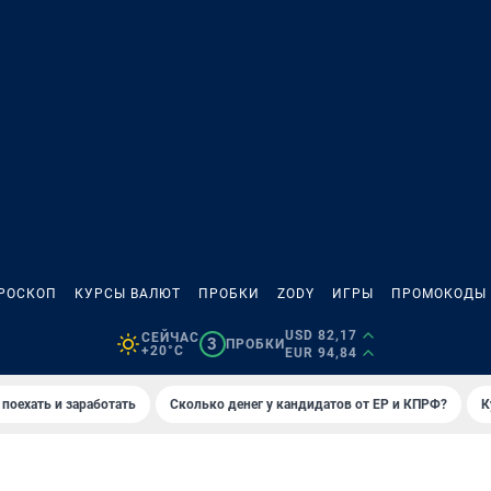
РОСКОП
КУРСЫ ВАЛЮТ
ПРОБКИ
ZODY
ИГРЫ
ПРОМОКОДЫ
USD 82,17
СЕЙЧАС
3
ПРОБКИ
+20°C
EUR 94,84
 поехать и заработать
Сколько денег у кандидатов от ЕР и КПРФ?
К