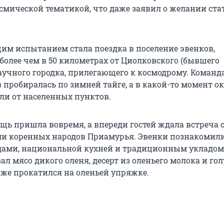
смической тематикой, что даже заявил о желании ста
им испытанием стала поездка в поселение эвенков,
более чем в 50 километрах от Циолковского (бывшего
научного городка, прилегающего к космодрому. Команд
 пробиралась по зимней тайге, а в какой-то момент о
али от населенных пунктов.
ощь пришла вовремя, а впереди гостей ждала встреча 
и коренных народов Приамурья. Эвенки познакомили
дами, национальной кухней и традиционным укладом
л мясо дикого оленя, десерт из оленьего молока и гол
аже прокатился на оленьей упряжке.