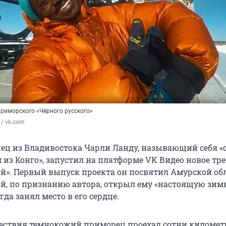
риморского «Чёрного русского»
 / vk.com
ец из Владивостока Чарли Ланду, называющий себя
 из Конго», запустил на платформе VK Видео новое тр
й». Первый выпуск проекта он посвятил Амурской об
ый, по признанию автора, открыл ему «настоящую зи
гда занял место в его сердце.
ествия темнокожий приморец проехал сотни километ