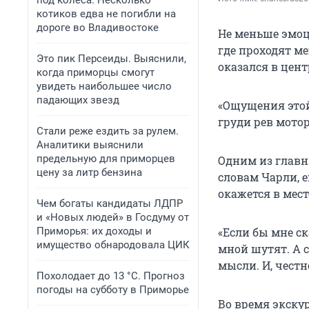
под колеса. Несколько
котиков едва не погибли на
дороге во Владивостоке
Не меньше эмоц
где проходят м
Это пик Персеиды. Выяснили,
оказался в цен
когда приморцы смогут
увидеть наибольшее число
падающих звезд
«Ощущения этой
груди рев мотор
Стали реже ездить за рулем.
Аналитики выяснили
предельную для приморцев
Одним из главн
цену за литр бензина
словам Чарли, е
окажется в мест
Чем богаты кандидаты ЛДПР
и «Новых людей» в Госдуму от
Приморья: их доходы и
«Если бы мне ск
имущество обнародовала ЦИК
мной шутят. А 
мысли. И, честн
Похолодает до 13 °C. Прогноз
погоды на субботу в Приморье
Во время экску