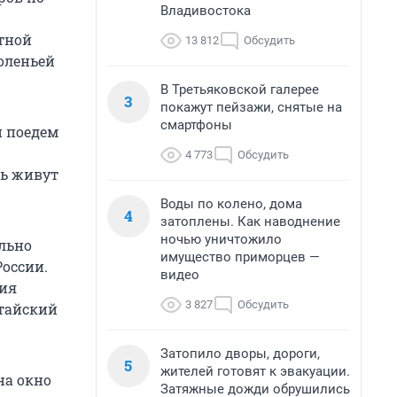
Владивостока
тной
13 812
Обсудить
 оленьей
В Третьяковской галерее
3
покажут пейзажи, снятые на
смартфоны
и поедем
4 773
Обсудить
сь живут
Воды по колено, дома
4
затоплены. Как наводнение
ночью уничтожило
ально
имущество приморцев —
России.
видео
ния
3 827
Обсудить
тайский
Затопило дворы, дороги,
5
жителей готовят к эвакуации.
на окно
Затяжные дожди обрушились