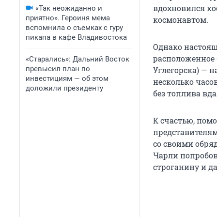
вдохновился ко
«Так неожиданно и
приятно». Героиня мема
космонавтом.
вспомнила о съемках с гуру
пикапа в кафе Владивостока
Однако настоящ
расположенное 
«Старались»: Дальний Восток
превысил план по
Углегорска) — 
инвестициям — об этом
несколько часов
доложили президенту
без топлива вд
К счастью, пом
представителям
со своими обря
Чарли попробова
строганину и д