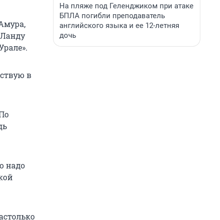
На пляже под Геленджиком при атаке
БПЛА погибли преподаватель
Амура,
английского языка и ее 12-летняя
 Ланду
дочь
Урале».
вствую в
По
дь
о надо
кой
астолько