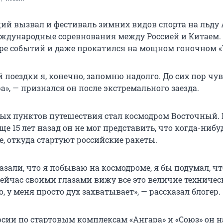
ий вызвал и фестиваль зимних видов спорта на льду 
еждународные соревнования между Россией и Китаем.
тре событий и даже прокатился на мощном гоночном «
 поездки я, конечно, запомню надолго. До сих пор чу
а», — признался он после экстремального заезда.
ых пунктов путешествия стал космодром Восточный. 
ще 15 лет назад он не мог представить, что когда-нибу
е, откуда стартуют российские ракеты.
азали, что я побываю на космодроме, я бы подумал, чт
сейчас своими глазами вижу все это величие техничес
о, у меня просто дух захватывает», — рассказал блогер.
рсии по стартовым комплексам «Ангара» и «Союз» он н