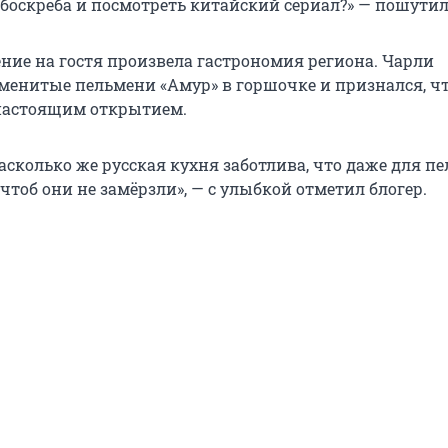
ебоскрёба и посмотреть китайский сериал?» — пошутил
ение на гостя произвела гастрономия региона. Чарли
менитые пельмени «Амур» в горшочке и признался, ч
 настоящим открытием.
насколько же русская кухня заботлива, что даже для п
чтоб они не замёрзли», — с улыбкой отметил блогер.