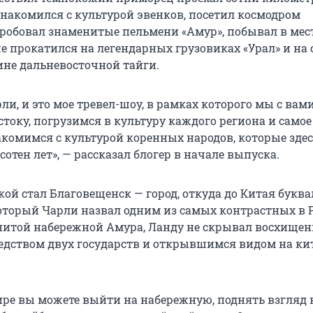
накомился с культурой эвенков, посетил космодром
робовал знаменитые пельмени «Амур», побывал в мес
е прокатился на легендарных грузовиках «Урал» и на
ине дальневосточной тайги.
ли, и это мое тревел-шоу, в рамках которого мы с вам
току, погрузимся в культуру каждого региона и самое
акомимся с культурой коренных народов, которые зде
отен лет», — рассказал блогер в начале выпуска.
ой стал Благовещенск — город, откуда до Китая букв
который Чарли назвал одним из самых контрастных в 
нитой набережной Амура, Ланду не скрывал восхище
дством двух государств и открывшимся видом на ки
мире вы можете выйти на набережную, поднять взгляд 