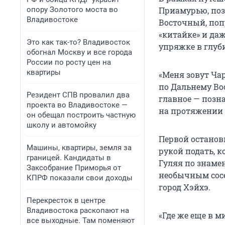
опору Золотого моста во
Приамурью, поз
Владивостоке
Восточный, поп
«китайке» и даж
Это как так-то? Владивосток
упряжке в глуб
обогнал Москву и все города
России по росту цен на
квартиры
«Меня зовут Чар
по Дальнему Вос
Резидент СПВ провалил два
главное — позн
проекта во Владивостоке —
на протяжении с
он обещал построить частную
школу и автомойку
Первой остановк
Машины, квартиры, земля за
рукой подать, 
границей. Кандидаты в
Гуляя по знаме
Заксобрание Приморья от
необычным сосе
КПРФ показали свои доходы
город Хэйхэ.
Перекресток в центре
Владивостока раскопают на
«Где же еще в 
все выходные. Там поменяют