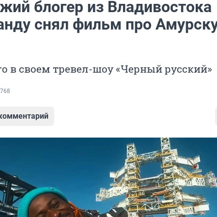
жий блогер из Владивостока
анду снял фильм про Амурск
го в своем тревел-шоу «Черный русский»
768
 комментарий