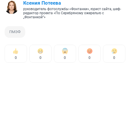
Ксения Потеева
руководитель фотослужбы «Фонтанки», юрист сайта, шеф-
редактор проекта «По Серебряному ожерелью с
„Фонтанкой“»
ПМЭФ
0
0
0
0
0