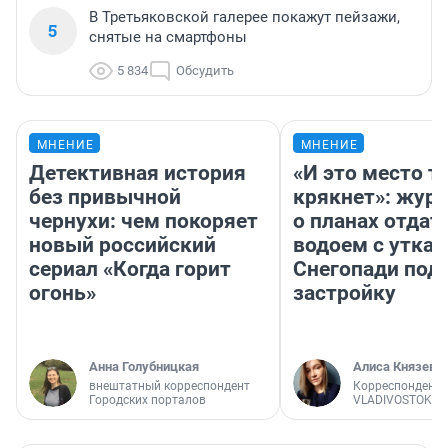
В Третьяковской галерее покажут пейзажи,
5
снятые на смартфоны
5 834
Обсудить
МНЕНИЕ
МНЕНИЕ
Детективная история
«И это место т
без привычной
крякнет»: жур
чернухи: чем покоряет
о планах отдат
новый российский
водоем с уткам
сериал «Когда горит
Снегопади под
огонь»
застройку
Анна Голубницкая
Алиса Князева
внештатный корреспондент
Корреспондент
Городских порталов
VLADIVOSTOK1.