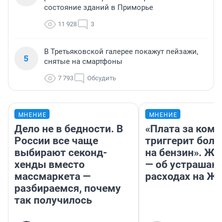
состояние зданий в Приморье
11 928
3
В Третьяковской галерее покажут пейзажи,
5
снятые на смартфоны
7 793
Обсудить
МНЕНИЕ
МНЕНИЕ
Дело не в бедности. В
«Плата за ком
России все чаще
триггерит боль
выбирают секонд-
на бензин». Жу
хенды вместо
— об устраша
массмаркета —
расходах на Ж
разбираемся, почему
так получилось