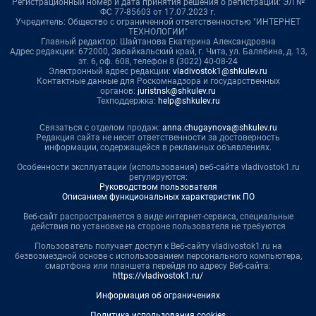
Регистрационный номер и дата принятия решения о регистрации: ЭЛ №
ФС 77-85603 от 17.07.2023 г.
Учредитель: Общество с ограниченной ответственностью "ИНТЕРНЕТ
ТЕХНОЛОГИИ"
Главный редактор: Шайтанова Екатерина Александровна
Адрес редакции: 672000, Забайкальский край, г. Чита, ул. Балябина, д. 13,
эт. 6, оф. 608, телефон 8 (3022) 40-08-24
Электронный адрес редакции:
vladivostok1@shkulev.ru
Контактные данные для Роскомнадзора и государственных
органов:
juristnsk@shkulev.ru
Техподдержка:
help@shkulev.ru
Связаться с отделом продаж:
anna.chugaynova@shkulev.ru
Редакция сайта не несет ответственности за достоверность
информации, содержащейся в рекламных объявлениях.
Особенности эксплуатации (использования) веб-сайта vladivostok1.ru
регулируются:
Руководством пользователя
Описанием функциональных характеристик ПО
Веб-сайт распространяется в виде интернет-сервиса, специальные
действия по установке на стороне пользователя не требуются
Пользователь получает доступ к Веб-сайту vladivostok1.ru на
безвозмездной основе с использованием персонального компьютера,
смартфона или планшета перейдя по адресу Веб-сайта:
https://vladivostok1.ru/
Информация об ограничениях
Политика использования cookies