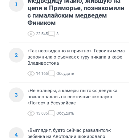
Медведицу Майю, жившую на
1
цепи в Приморье, познакомили
с гималайским медведем
Фиником
22 545
8
«Так неожиданно и приятно». Героиня мема
2
вспомнила о съемках с гуру пикапа в кафе
Владивостока
14 165
Обсудить
«Не вольеры, а камеры пыток»: девушка
3
пожаловалась на состояние экопарка
«Лотос» в Уссурийске
13 636
Обсудить
«Выглядит, будто сейчас развалится»:
4
ребенка из Австралии шокировало