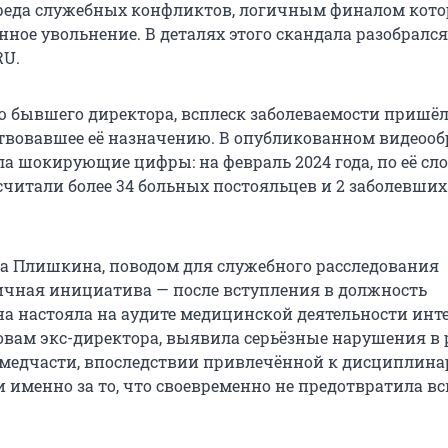
реда служебных конфликтов, логичным финалом кот
енное увольнение. В деталях этого скандала разобрался
RU.
 бывшего директора, всплеск заболеваемости пришёл
твовавшее её назначению. В опубликованном видеоо
а шокирующие цифры: на февраль 2024 года, по её сло
читали более 34 больных постояльцев и 2 заболевших
а Плишкина, поводом для служебного расследования
ичная инициатива — после вступления в должность
на настояла на аудите медицинской деятельности инт
ловам экс-директора, выявила серьёзные нарушения в 
 медчасти, впоследствии привлечённой к дисциплин
и именно за то, что своевременно не предотвратила 