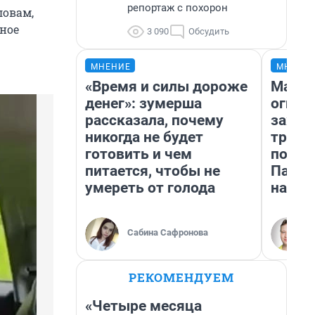
репортаж с похорон
ловам,
рное
3 090
Обсудить
МНЕНИЕ
МНЕНИ
«Время и силы дороже
Мало,
денег»: зумерша
огня…
рассказала, почему
зажеч
никогда не будет
трети
готовить и чем
почем
питается, чтобы не
Пандо
умереть от голода
нас у
Сабина Сафронова
РЕКОМЕНДУЕМ
«Четыре месяца