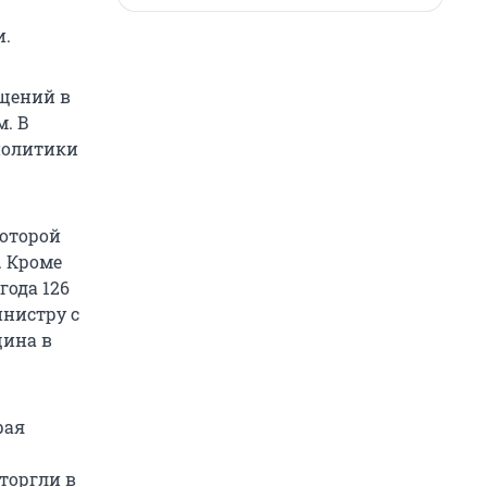
и.
ащений в
. В
 политики
которой
. Кроме
года 126
инистру с
щина в
рая
торгли в