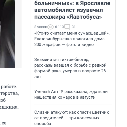
больничных»: в Ярославле
автомобилист изувечил
пассажира «Яавтобуса»
8 часов
6 110
31
«Кто-то считает меня сумасшедшей».
Екатеринбурженка приютила дома
200 жирафов — фото и видео
Знаменитая тикток-блогер,
рассказывавшая о борьбе с редкой
формой рака, умерла в возрасте 26
лет
 работе.
Ученый АлтГУ рассказала, ждать ли
терства,
нашествия комаров в августе
лоб
лишкина.
Слизни атакуют: как спасти цветник
от вредителей — три копеечных
 её
способа