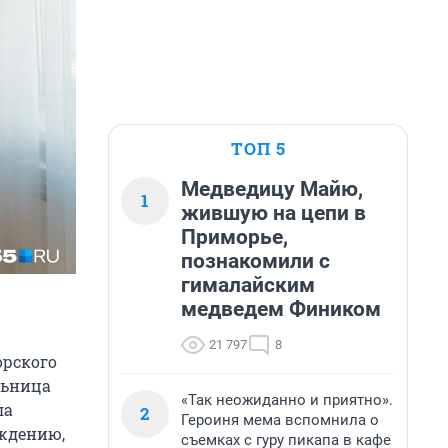
ТОП 5
Медведицу Майю,
1
жившую на цепи в
Приморье,
познакомили с
гималайским
медведем Фиником
21 797
8
орского
льница
«Так неожиданно и приятно».
ла
2
Героиня мема вспомнила о
рждению,
съемках с гуру пикапа в кафе