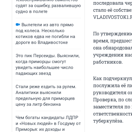
последовала че
судят за ошибку, развалившую
стало её собств
судно в полете
VLADIVOSTOK1.
Вылетели из авто прямо
под колеса. Несколько
По утверждению
котиков едва не погибли на
время, предшес
дороге во Владивостоке
она обнародовал
учреждении нас
Это пик Персеиды. Выяснили,
работников.
когда приморцы смогут
увидеть наибольшее число
падающих звезд
Как подчеркнул
послужила её л
Стали реже ездить за рулем.
руководителя о
Аналитики выяснили
предельную для приморцев
Проверка, по с
цену за литр бензина
заместителя по
ответственност
Чем богаты кандидаты ЛДПР
туберкулёза.
и «Новых людей» в Госдуму от
Приморья: их доходы и