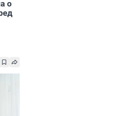
а о
ред