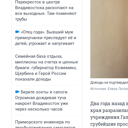
Перекресток в центре
Владивостока раскопают на
все выходные. Там поменяют
трубы
«Отец года». Бывший муж
приморчанки преследует её и
детей, угрожает и запугивает
Семейная база отдыха,
миллионы на счетах и ценные
бумаги: губернатор Кожемяко,
Щербина и Герой России
показали доходы
Доводы не подтвердил
Источник: 
Елена Латы
Берите зонты и сапоги.
Огромная дождевая туча
Два года назад
накроет Владивосток уже
через несколько часов
края разразила
учреждения Га
Приморского инженера по
грубейшие прос
техобслуживанию самолетов