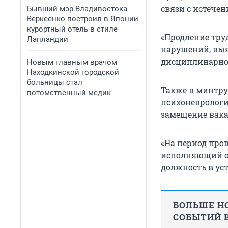
связи с истечен
Бывший мэр Владивостока
Веркеенко построил в Японии
курортный отель в стиле
«Продление тру
Лапландии
нарушений, выя
дисциплинарног
Новым главным врачом
Находкинской городской
больницы стал
Также в минтру
потомственный медик
психоневрологи
замещение вака
«На период про
исполняющий об
должность в ус
БОЛЬШЕ НО
СОБЫТИЙ В