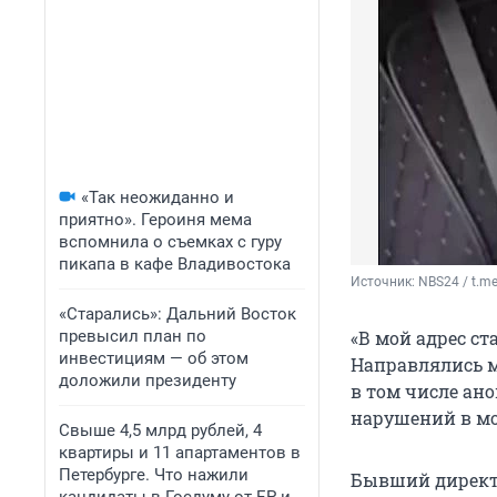
«Так неожиданно и
приятно». Героиня мема
вспомнила о съемках с гуру
пикапа в кафе Владивостока
Источник: 
NBS24 / t.m
«Старались»: Дальний Восток
превысил план по
«В мой адрес ст
инвестициям — об этом
Направлялись м
доложили президенту
в том числе ан
нарушений в мо
Свыше 4,5 млрд рублей, 4
квартиры и 11 апартаментов в
Петербурге. Что нажили
Бывший директо