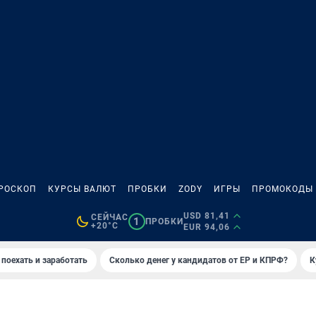
РОСКОП
КУРСЫ ВАЛЮТ
ПРОБКИ
ZODY
ИГРЫ
ПРОМОКОДЫ
USD 81,41
СЕЙЧАС
1
ПРОБКИ
+20°C
EUR 94,06
 поехать и заработать
Сколько денег у кандидатов от ЕР и КПРФ?
К