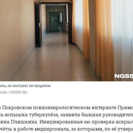
ись, но контракт не продлили
пова / NGS55.RU
 в Покровском психоневрологическом интернате Прим
сь вспышка туберкулёза, заявила бывшая руководите
лина Плишкина. Инициированная ею проверка вскры
чёты в работе медперсонала, за которыми, по её утве