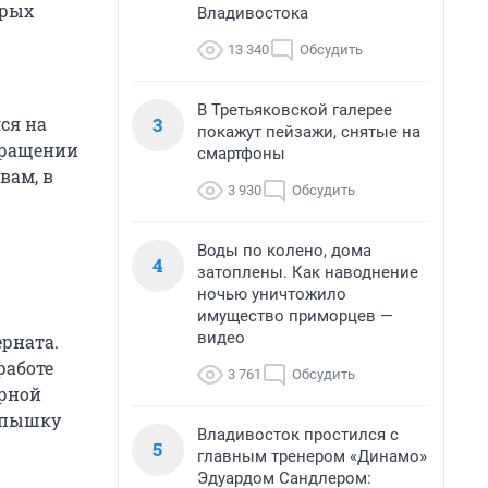
орых
Владивостока
13 340
Обсудить
В Третьяковской галерее
3
ся на
покажут пейзажи, снятые на
бращении
смартфоны
вам, в
3 930
Обсудить
Воды по колено, дома
4
затоплены. Как наводнение
ночью уничтожило
имущество приморцев —
видео
ерната.
работе
3 761
Обсудить
арной
вспышку
Владивосток простился с
5
главным тренером «Динамо»
Эдуардом Сандлером: