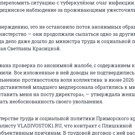
 переломить ситуацию с туберкулёзом: очаг инфекции
едицинское наблюдение за проживающими ужесточил
утверждению, это не остановило поток анонимных обр
истерство — они продолжали сыпаться одно за другим
ода дело даже дошло до министра труда и социальной
ая Светланы Красицкой.
вана проверка по анонимной жалобе, с содержанием 
мили. Все изложенные в ней доводы не подтвердились
льнению противостояла воля коллектива: в июне 2026 
едставителей младшего медперсонала обратились к м
ставить меня на посту директора», — утверждала жен
ать необоснованность своего увольнения.
терстве труда и социальной политики Приморского к
листу VLADIVOSTOK1.RU, что контракт с Плишкиной
объективным причинам. В трудовой договор с ней рас