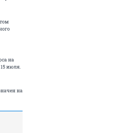
ётом
ного
рса на
15 июля.
значен на