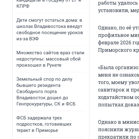
кандидаты в Госдуму от ЕР и
работы удалось
КПРФ
установили, м
Дети смогут остаться дома: в
школах Владивостока введут
Однако, по её 
свободное посещение уроков
профильное мин
из-за ВЭФ
феврале 2026 г
Приморского кр
Множество сайтов враз стали
недоступны: массовый сбой
произошел в Рунете
«Была организо
меня не ознако
Земельный спор по делу
того, моему уво
бывшего резидента
санитарок и пр
Свободного порта
ходатайством о
Владивосток дошел до
Генпрокуратуры, СК и ФСБ
попытках доказ
ФСБ задержала трех
Однако в минис
подростков, готовивших
пояснили журна
теракт в Приморье
прекратили по 