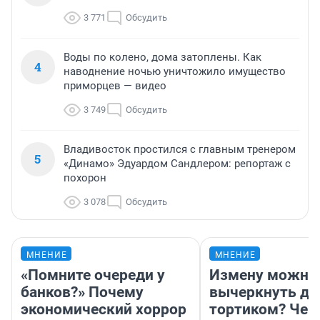
3 771
Обсудить
Воды по колено, дома затоплены. Как
4
наводнение ночью уничтожило имущество
приморцев — видео
3 749
Обсудить
Владивосток простился с главным тренером
5
«Динамо» Эдуардом Сандлером: репортаж с
похорон
3 078
Обсудить
МНЕНИЕ
МНЕНИЕ
«Помните очереди у
Измену можно
банков?» Почему
вычеркнуть д
экономический хоррор
тортиком? Чем