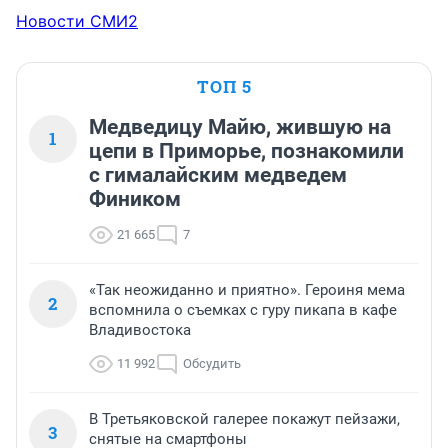
Новости СМИ2
ТОП 5
Медведицу Майю, жившую на
1
цепи в Приморье, познакомили
с гималайским медведем
Фиником
21 665
7
«Так неожиданно и приятно». Героиня мема
2
вспомнила о съемках с гуру пикапа в кафе
Владивостока
11 992
Обсудить
В Третьяковской галерее покажут пейзажи,
3
снятые на смартфоны