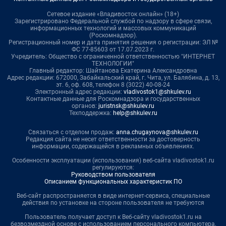
Сетевое издание «Владивосток онлайн» (18+)
Зарегистрировано Федеральной службой по надзору в сфере связи,
информационных технологий и массовых коммуникаций
(Роскомнадзор).
Регистрационный номер и дата принятия решения о регистрации: ЭЛ №
ФС 77-85603 от 17.07.2023 г.
Учредитель: Общество с ограниченной ответственностью "ИНТЕРНЕТ
ТЕХНОЛОГИИ"
Главный редактор: Шайтанова Екатерина Александровна
Адрес редакции: 672000, Забайкальский край, г. Чита, ул. Балябина, д. 13,
эт. 6, оф. 608, телефон 8 (3022) 40-08-24
Электронный адрес редакции:
vladivostok1@shkulev.ru
Контактные данные для Роскомнадзора и государственных
органов:
juristnsk@shkulev.ru
Техподдержка:
help@shkulev.ru
Связаться с отделом продаж:
anna.chugaynova@shkulev.ru
Редакция сайта не несет ответственности за достоверность
информации, содержащейся в рекламных объявлениях.
Особенности эксплуатации (использования) веб-сайта vladivostok1.ru
регулируются:
Руководством пользователя
Описанием функциональных характеристик ПО
Веб-сайт распространяется в виде интернет-сервиса, специальные
действия по установке на стороне пользователя не требуются
Пользователь получает доступ к Веб-сайту vladivostok1.ru на
безвозмездной основе с использованием персонального компьютера,