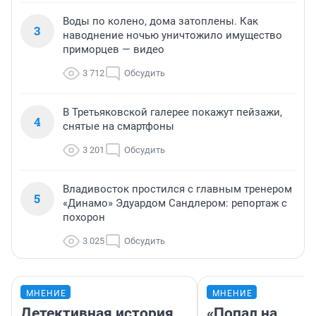
Воды по колено, дома затоплены. Как
3
наводнение ночью уничтожило имущество
приморцев — видео
3 712
Обсудить
В Третьяковской галерее покажут пейзажи,
4
снятые на смартфоны
3 201
Обсудить
Владивосток простился с главным тренером
5
«Динамо» Эдуардом Сандлером: репортаж с
похорон
3 025
Обсудить
МНЕНИЕ
МНЕНИЕ
Детективная история
«Попал на