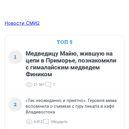
Новости СМИ2
ТОП 5
Медведицу Майю, жившую на
1
цепи в Приморье, познакомили
с гималайским медведем
Фиником
21 361
7
«Так неожиданно и приятно». Героиня мема
2
вспомнила о съемках с гуру пикапа в кафе
Владивостока
6 412
Обсудить