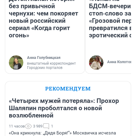
без привычной
БДСМ‑вечеринк
чернухи: чем покоряет
стоп‑слово заб
новый российский
«Грозовой пере
сериал «Когда горит
превратился в
огонь»
эротический ф
Анна Голубницкая
Анна Колотова
внештатный корреспондент
Городских порталов
РЕКОМЕНДУЕМ
«Четырех мужей потеряла»: Прохор
Шаляпин проболтался о новой
возлюбленной
11 часов
3 989
1
«Она крикнула: „Дядя Боря!“» Москвичка исчезла