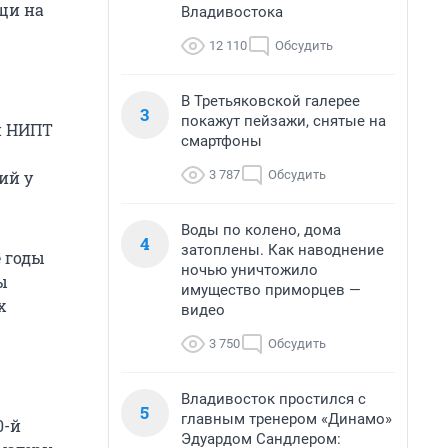
щи на
Владивостока
12 110
Обсудить
В Третьяковской галерее
3
покажут пейзажи, снятые на
й НИПТ
смартфоны
3 787
Обсудить
ий у
Воды по колено, дома
4
затоплены. Как наводнение
 годы
ночью уничтожило
ы
имущество приморцев —
х
видео
3 750
Обсудить
Владивосток простился с
5
главным тренером «Динамо»
0-й
Эдуардом Сандлером: