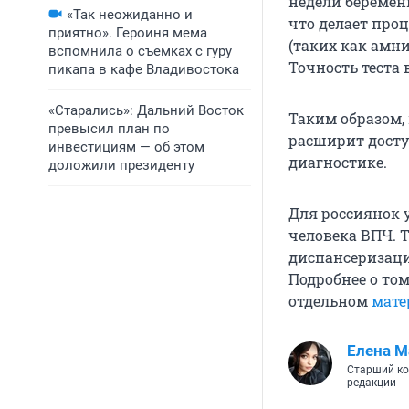
недели беремен
«Так неожиданно и
что делает про
приятно». Героиня мема
(таких как амн
вспомнила о съемках с гуру
Точность теста
пикапа в кафе Владивостока
«Старались»: Дальний Восток
Таким образом,
превысил план по
расширит досту
инвестициям — об этом
диагностике.
доложили президенту
Для россиянок 
человека ВПЧ. 
диспансеризаци
Подробнее о том
отдельном
мате
Елена М
Старший ко
редакции