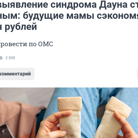
 выявление синдрома Дауна с
ным: будущие мамы сэконом
ч рублей
провести по ОМС
2 008
 комментарий