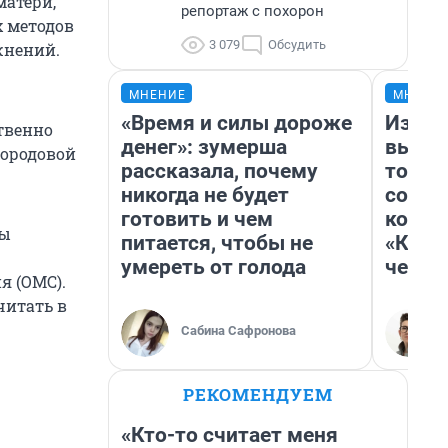
матери,
репортаж с похорон
х методов
3 079
Обсудить
жнений.
МНЕНИЕ
МНЕНИ
«Время и силы дороже
Измен
твенно
денег»: зумерша
вычер
дородовой
рассказала, почему
торти
никогда не будет
согре
готовить и чем
комед
мы
питается, чтобы не
«Комм
умереть от голода
честн
я (ОМС).
читать в
Сабина Сафронова
РЕКОМЕНДУЕМ
«Кто-то считает меня