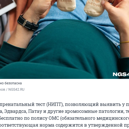
но безопасна
ков / NGS42.RU
ренатальный тест (НИПТ), позволяющий выявить у п
, Эдвардса, Патау и другие хромосомные патологии, т
бесплатно по полису ОМС (обязательного медицинског
Соответствующая норма содержится в утвержденной п