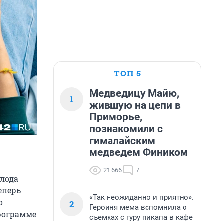
ТОП 5
Медведицу Майю,
1
жившую на цепи в
Приморье,
познакомили с
гималайским
медведем Фиником
21 666
7
лода
еперь
«Так неожиданно и приятно».
о
2
Героиня мема вспомнила о
рограмме
съемках с гуру пикапа в кафе