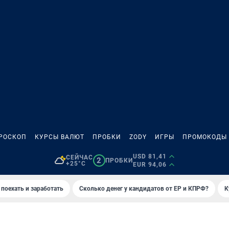
РОСКОП
КУРСЫ ВАЛЮТ
ПРОБКИ
ZODY
ИГРЫ
ПРОМОКОДЫ
USD 81,41
СЕЙЧАС
2
ПРОБКИ
+25°C
EUR 94,06
 поехать и заработать
Сколько денег у кандидатов от ЕР и КПРФ?
К