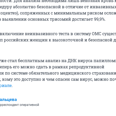
ности. Для анализа необходима лишь венозная кровь 
цедуру абсолютно безопасной в отличие от инвазивны
иоцентез), сопряженных с минимальным риском осло
 в выявлении основных трисомий достигает 99,9%.
 включение неинвазивного теста в систему ОМС сущес
п российских женщин к высокоточной и безопасной 
уже стал бесплатным анализ на ДНК вируса папилло
Теперь его можно сдать в рамках репродуктивной
и по системе обязательного медицинского страховани
, кому это доступно и чем опасен сам вирус, можно по
риале
.
альцева
рреспондент оперативной