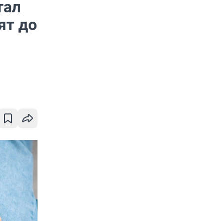
тал
ят до