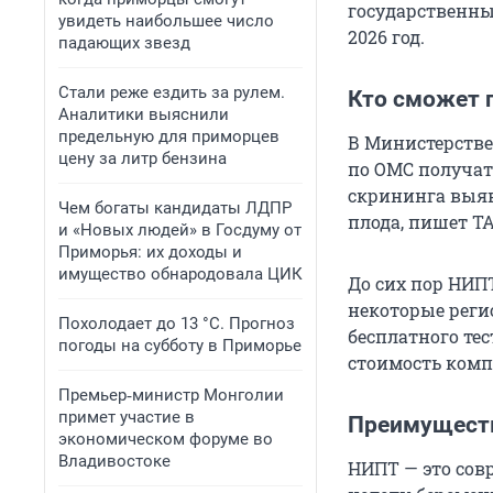
государственны
увидеть наибольшее число
2026 год.
падающих звезд
Стали реже ездить за рулем.
Кто сможет 
Аналитики выяснили
предельную для приморцев
В Министерстве
цену за литр бензина
по ОМС получат
скрининга выя
Чем богаты кандидаты ЛДПР
плода, пишет Т
и «Новых людей» в Госдуму от
Приморья: их доходы и
имущество обнародовала ЦИК
До сих пор НИП
некоторые реги
Похолодает до 13 °C. Прогноз
бесплатного те
погоды на субботу в Приморье
стоимость комп
Премьер‑министр Монголии
примет участие в
Преимущест
экономическом форуме во
Владивостоке
НИПТ — это сов