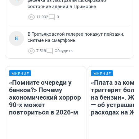
ребенка из Австралии шокировало
состояние зданий в Приморье
11 902
3
В Третьяковской галерее покажут пейзажи,
5
снятые на смартфоны
7 518
Обсудить
МНЕНИЕ
МНЕНИЕ
«Помните очереди у
«Плата за ком
банков?» Почему
триггерит боль
экономический хоррор
на бензин». Жу
90-х может
— об устраша
повториться в 2026-м
расходах на Ж