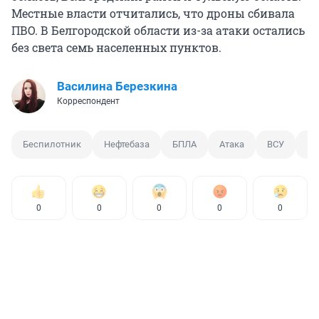
Местные власти отчитались, что дроны сбивала
ПВО. В Белгородской области из-за атаки остались
без света семь населенных пунктов.
Василина Березкина
Корреспондент
Беспилотник
Нефтебаза
БПЛА
Атака
ВСУ
П
0
0
0
0
0