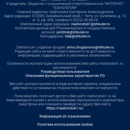
Учредитель: Общество с ограниченной ответственностью "ИНТЕРНЕТ
ТЕХНОЛОГИИ"
Главный редактор: Шайтанова Екатерина Александровна
Адрес редакции: 672000, Забайкальский край, г. Чита, ул. Балябина, д. 13,
эт. 6, оф. 608, телефон 8 (3022) 40-08-24
Электронный адрес редакции:
vladivostok1@shkulev.ru
Контактные данные для Роскомнадзора и государственных
органов:
juristnsk@shkulev.ru
Техподдержка:
help@shkulev.ru
Связаться с отделом продаж:
anna.chugaynova@shkulev.ru
Редакция сайта не несет ответственности за достоверность
информации, содержащейся в рекламных объявлениях.
Особенности эксплуатации (использования) веб-сайта vladivostok1.ru
регулируются:
Руководством пользователя
Описанием функциональных характеристик ПО
Веб-сайт распространяется в виде интернет-сервиса, специальные
действия по установке на стороне пользователя не требуются
Пользователь получает доступ к Веб-сайту vladivostok1.ru на
безвозмездной основе с использованием персонального компьютера,
смартфона или планшета перейдя по адресу Веб-сайта:
https://vladivostok1.ru/
Информация об ограничениях
Политика использования cookies