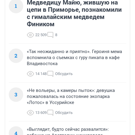
Медведицу Майю, жившую на
1
цепи в Приморье, познакомили
с гималайским медведем
Фиником
22 509
8
«Так неожиданно и приятно». Героиня мема
2
вспомнила о съемках с гуру пикапа в кафе
Владивостока
14 148
Обсудить
«Не вольеры, а камеры пыток»: девушка
3
пожаловалась на состояние экопарка
«Лотос» в Уссурийске
13 609
Обсудить
«Выглядит, будто сейчас развалится»:
4