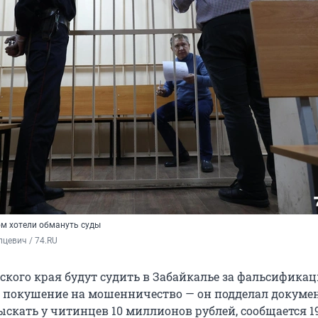
м хотели обмануть суды
цевич / 74.RU
кого края будут судить в Забайкалье за фальсифика
и покушение на мошенничество — он подделал докуме
скать у читинцев 10 миллионов рублей, сообщается 1