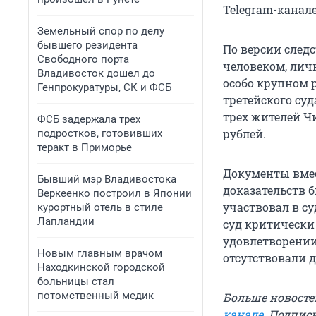
Telegram-канал
Земельный спор по делу
бывшего резидента
По версии следс
Свободного порта
человеком, лич
Владивосток дошел до
особо крупном
Генпрокуратуры, СК и ФСБ
третейского су
трех жителей Ч
ФСБ задержала трех
рублей.
подростков, готовивших
теракт в Приморье
Документы вмес
Бывший мэр Владивостока
доказательств 
Веркеенко построил в Японии
участвовал в су
курортный отель в стиле
Лапландии
суд критически
удовлетворении
Новым главным врачом
отсутствовали 
Находкинской городской
больницы стал
потомственный медик
Больше новосте
канале
.
Подписы