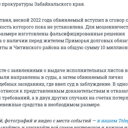
е прокуратуры Забайкальского края.
твия, весной 2022 года обвиняемый вступил в сговор с
ность которого пока не установлена. Для мошенничест
 размере изготовлены фальсифицированные решения
да о наличии перед жителем Приморья долговых обяза
иты и Читинского района на общую сумму 10 миллион
те с заявлениями о выдаче исполнительных листов в
были направлены в суды, а затем обвиняемый лично
дебных заседаниях, где ввел суд в заблуждение. В одн
 отнесся к представленным доказательствам и отказал
 требований, а в двух других случаях на счетах поте
денежные средства в необходимом размере.
й, фотографий и видео с места событий —
в нашем Tele
вайтесь и узнавайте всё самое интересное и важное 