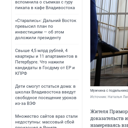
вспомнила о съемках с гуру
пикапа в кафе Владивостока
«Старались»: Дальний Восток
превысил план по
инвестициям — об этом
доложили президенту
Свыше 4,5 млрд рублей, 4
квартиры и 11 апартаментов в
Петербурге. Что нажили
кандидаты в Госдуму от ЕР и
КПРФ
Дети смогут остаться дома: в
Мужчина с подельнико
школах Владивостока введут
Источник: 
Наталья Лап
свободное посещение уроков
из-за ВЭФ
Жителя Приморс
Множество сайтов враз стали
доказательств 
недоступны: массовый сбой
намереваясь взы
произошел в Рунете