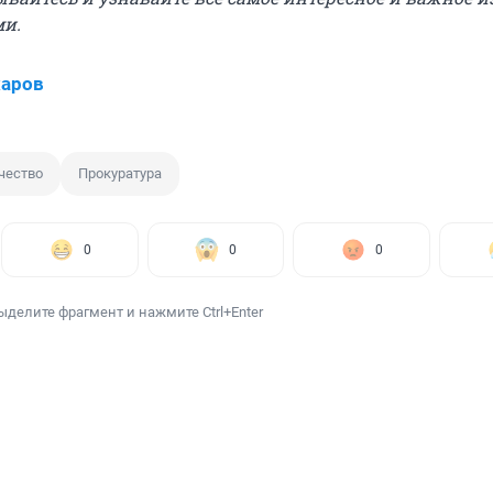
ми.
харов
чество
Прокуратура
0
0
0
ыделите фрагмент и нажмите Ctrl+Enter