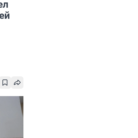
ел
ей