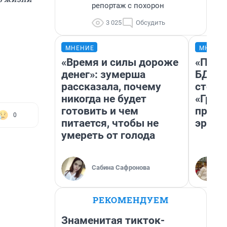
репортаж с похорон
3 025
Обсудить
МНЕНИЕ
МНЕНИ
«Время и силы дороже
«Попа
денег»: зумерша
БДСМ‑
рассказала, почему
стоп‑
никогда не будет
«Гроз
готовить и чем
превр
0
питается, чтобы не
эроти
умереть от голода
Сабина Сафронова
РЕКОМЕНДУЕМ
Знаменитая тикток-