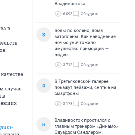
Владивостока
6 093
Обсудить
ва в
Воды по колено, дома
3
затоплены. Как наводнение
тельств
ночью уничтожило
имущество приморцев —
ов
видео
3 712
Обсудить
 качестве
В Третьяковской галерее
4
покажут пейзажи, снятые на
ом случае
смартфоны
 в
рпевших
3 178
Обсудить
Владивосток простился с
5
главным тренером «Динамо»
gram-
Эдуардом Сандлером:
из жизни