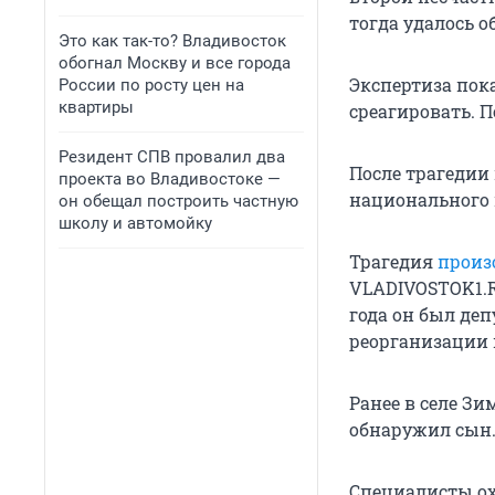
тогда удалось о
Это как так-то? Владивосток
обогнал Москву и все города
Экспертиза пока
России по росту цен на
квартиры
среагировать. 
Резидент СПВ провалил два
После трагедии
проекта во Владивостоке —
национального 
он обещал построить частную
школу и автомойку
Трагедия
произ
VLADIVOSTOK1.RU
года он был де
реорганизации 
Ранее в селе З
обнаружил сын
Специалисты ох