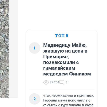
ТОП 5
Медведицу Майю,
1
жившую на цепи в
Приморье,
познакомили с
гималайским
медведем Фиником
22 264
8
«Так неожиданно и приятно».
2
Героиня мема вспомнила о
съемках с гуру пикапа в кафе