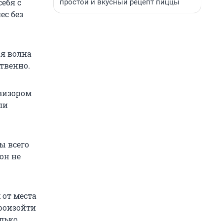
себя с
простой и вкусный рецепт пиццы
ес без
ая волна
твенно.
овизором
ли
ы всего
он не
 от места
произойти
олько