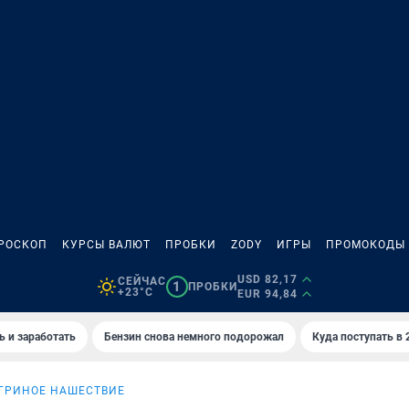
РОСКОП
КУРСЫ ВАЛЮТ
ПРОБКИ
ZODY
ИГРЫ
ПРОМОКОДЫ
USD 82,17
СЕЙЧАС
1
ПРОБКИ
+23°C
EUR 94,84
ь и заработать
Бензин снова немного подорожал
Куда поступать в 
ГРИНОЕ НАШЕСТВИЕ