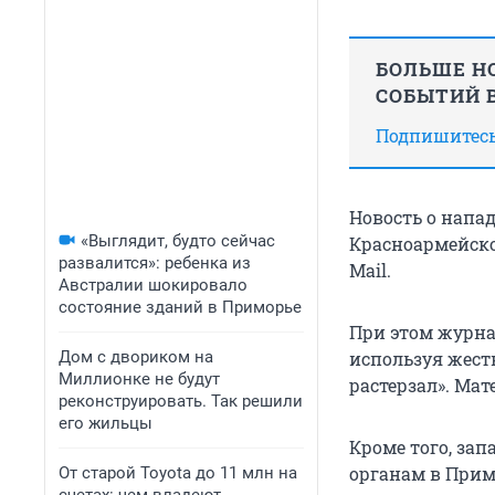
БОЛЬШЕ НО
СОБЫТИЙ В
Подпишитесь,
Новость о напа
«Выглядит, будто сейчас
Красноармейско
развалится»: ребенка из
Mail.
Австралии шокировало
состояние зданий в Приморье
При этом журн
Дом с двориком на
используя жест
Миллионке не будут
растерзал». Ма
реконструировать. Так решили
его жильцы
Кроме того, за
органам в Прим
От старой Toyota до 11 млн на