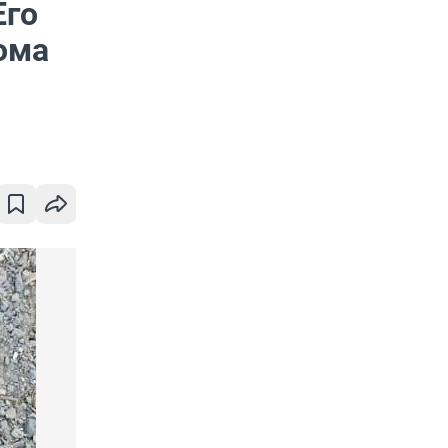
Его
ома