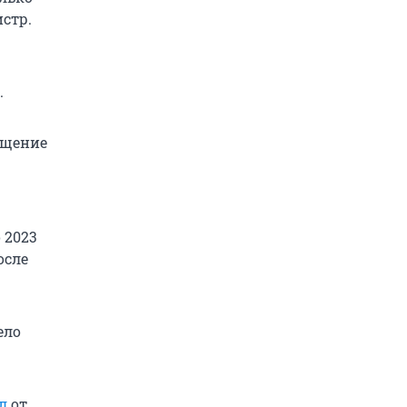
стр.
.
ещение
 2023
осле
ело
л
от