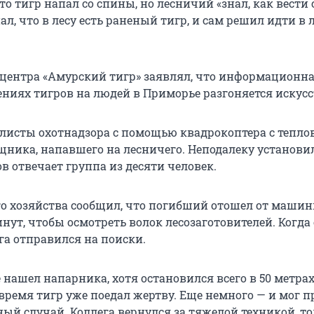
то тигр напал со спины, но лесничий «знал, как вести 
л, что в лесу есть раненый тигр, и сам решил идти в л
 центра «Амурский тигр» заявлял, что информационн
ениях тигров на людей в Приморье разгоняется искусс
алисты охотнадзора с помощью квадрокоптера с тепл
ника, напавшего на лесничего. Неподалеку установи
ов отвечает группа из десяти человек.
о хозяйства сообщил, что погибший отошел от машин
нут, чтобы осмотреть волок лесозаготовителей. Когда 
га отправился на поиски.
 нашел напарника, хотя остановился всего в 50 метрах
 время тигр уже поедал жертву. Еще немного — и мог 
ый случай. Коллега вернулся за тяжелой техникой, т