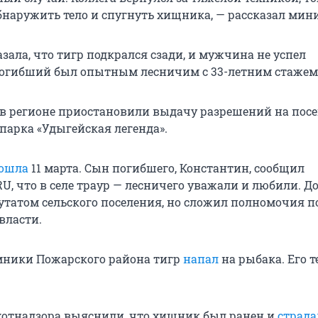
бнаружить тело и спугнуть хищника, — рассказал мини
зала, что тигр подкрался сзади, и мужчина не успел
Погибший был опытным лесничим с 33-летним стажем
 в регионе приостановили выдачу разрешений на пос
парка «Удыгейская легенда».
ошла
11 марта. Сын погибшего, Константин, сообщил
, что в селе траур — лесничего уважали и любили. До
путатом сельского поселения, но сложил полномочия п
власти.
имники Пожарского района тигр
напал
на рыбака. Его т
.
отнадзора выяснили, что хищник был ранен и
страда