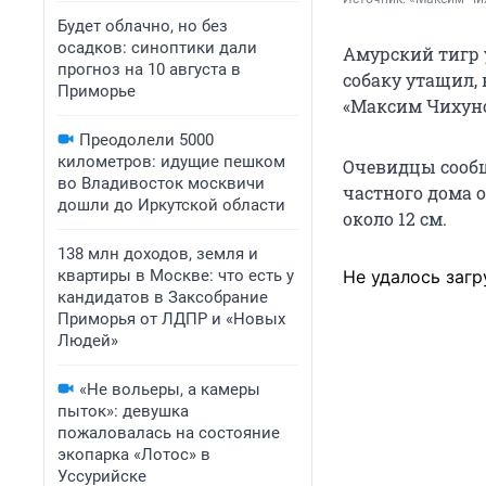
Будет облачно, но без
осадков: синоптики дали
Амурский тигр 
прогноз на 10 августа в
собаку утащил,
Приморье
«Максим Чихуно
Преодолели 5000
километров: идущие пешком
Очевидцы сообща
во Владивосток москвичи
частного дома 
дошли до Иркутской области
около 12 см.
138 млн доходов, земля и
квартиры в Москве: что есть у
Не удалось загр
кандидатов в Заксобрание
Приморья от ЛДПР и «Новых
Людей»
«Не вольеры, а камеры
пыток»: девушка
пожаловалась на состояние
экопарка «Лотос» в
Уссурийске