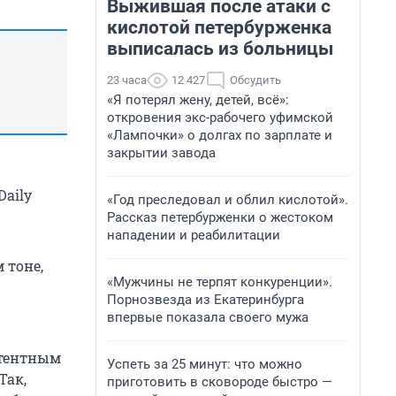
Выжившая после атаки с
кислотой петербурженка
выписалась из больницы
23 часа
12 427
Обсудить
«Я потерял жену, детей, всё»:
откровения экс-рабочего уфимской
«Лампочки» о долгах по зарплате и
закрытии завода
aily
«Год преследовал и облил кислотой».
Рассказ петербурженки о жестоком
нападении и реабилитации
 тоне,
«Мужчины не терпят конкуренции».
Порнозвезда из Екатеринбурга
впервые показала своего мужа
етентным
Успеть за 25 минут: что можно
Так,
приготовить в сковороде быстро —