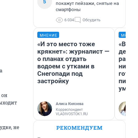
5
покажут пейзажи, снятые на
смартфоны
6 034
Обсудить
МНЕНИЕ
МНЕНИ
«И это место тоже
«Врем
крякнет»: журналист —
денег
о планах отдать
расск
водоем с утками в
никогд
а
Снегопади под
готов
застройку
питае
умере
 он
выходит
Алиса Князева
Корреспондент
VLADIVOSTOK1.RU
удке, не
РЕКОМЕНДУЕМ