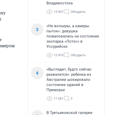
Владивостока
13 967
Обсудить
дну
л
«Не вольеры, а камеры
3
пыток»: девушка
пожаловалась на состояние
е
экопарка «Лотос» в
азмером
Уссурийске
12 410
Обсудить
«Выглядит, будто сейчас
4
развалится»: ребенка из
Австралии шокировало
состояние зданий в
Приморье
11 681
3
В Третьяковской галерее