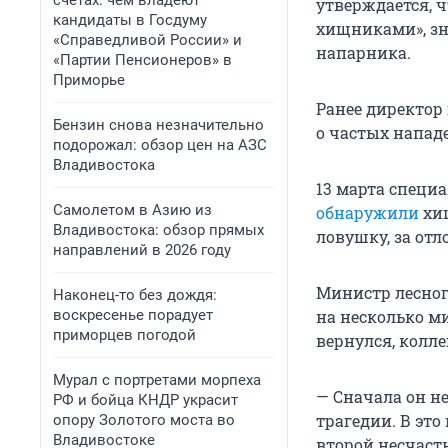
счетах: чем владеют
утверждается, ч
кандидаты в Госдуму
хищниками», зна
«Справедливой России» и
напарника.
«Партии Пенсионеров» в
Приморье
Ранее директор
Бензин снова незначительно
о частых напад
подорожал: обзор цен на АЗС
Владивостока
13 марта специ
Самолетом в Азию из
обнаружили
хищ
Владивостока: обзор прямых
ловушку, за отл
направлений в 2026 году
Министр лесног
Наконец-то без дождя:
воскресенье порадует
на несколько ми
приморцев погодой
вернулся, колле
Мурал с портретами морпеха
— Сначала он не
РФ и бойца КНДР украсит
трагедии. В это
опору Золотого моста во
Владивостоке
второй несчастн