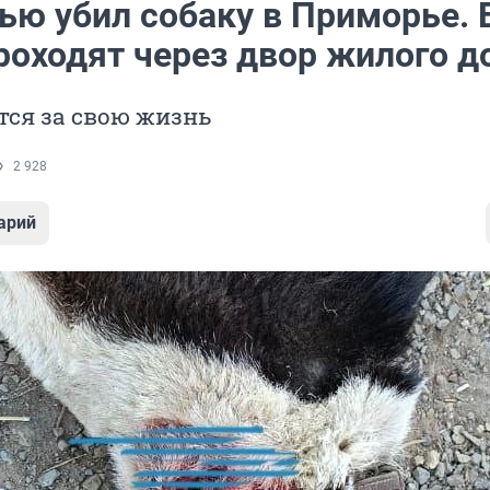
ью убил собаку в Приморье. 
роходят через двор жилого д
тся за свою жизнь
2 928
арий