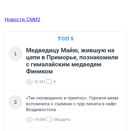
Новости СМИ2
ТОП 5
Медведицу Майю, жившую на
1
цепи в Приморье, познакомили
с гималайским медведем
Фиником
22 321
8
«Так неожиданно и приятно». Героиня мема
2
вспомнила о съемках с гуру пикапа в кафе
Владивостока
14 006
Обсудить