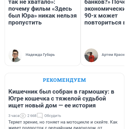
так не хватало»:
банков?» Поче
почему фильм «Здесь
экономический
был Юра» никак нельзя
90-х может
пропустить
повториться в
Надежда Губарь
Артем Краснов
РЕКОМЕНДУЕМ
Кишечник был собран в гармошку: в
Югре кошечка с тяжелой судьбой
ищет новый дом — ее история
3 часа
2 668
Обсудить
Теряет зрение, но гоняет на мотоцикле и скейте. Как
живет подросток с редчайшим диагнозом, от