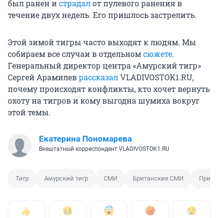
был ранен и
страдал
от пулевого ранения в
течение двух недель. Его пришлось застрелить.
Этой зимой тигры часто выходят к людям. Мы
собираем все случаи в отдельном
сюжете
.
Генеральный директор центра «Амурский тигр»
Сергей Арамилев
рассказал
VLADIVOSTOK1.RU,
почему происходят конфликты, кто хочет вернуть
охоту на тигров и кому выгодна шумиха вокруг
этой темы.
Екатерина Пономарева
Внештатный корреспондент VLADIVOSTOK1.RU
Тигр
Амурский тигр
СМИ
Британские СМИ
Примо