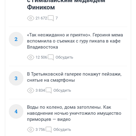
с гималайским медведем
Фиником
21 672
7
«Так неожиданно и приятно». Героиня мема
2
вспомнила о съемках с гуру пикапа в кафе
Владивостока
12 506
Обсудить
В Третьяковской галерее покажут пейзажи,
3
снятые на смартфоны
3 834
Обсудить
Воды по колено, дома затоплены. Как
4
наводнение ночью уничтожило имущество
приморцев — видео
3 756
Обсудить