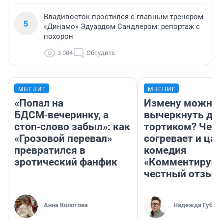
Владивосток простился с главным тренером
5
«Динамо» Эдуардом Сандлером: репортаж с
похорон
3 084
Обсудить
МНЕНИЕ
МНЕНИЕ
«Попал на
Измену можно
БДСМ‑вечеринку, а
вычеркнуть д
стоп‑слово забыл»: как
тортиком? Чем
«Грозовой перевал»
согревает и ца
превратился в
комедия
эротический фанфик
«Комментируй 
честный отзыв
Анна Колотова
Надежда Губар