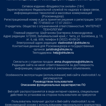
Сетевое издание «Владивосток онлайн» (18+)
Зарегистрировано Федеральной службой по надзору в сфере связи,
информационных технологий и массовых коммуникаций
(Роскомнадзор).
Регистрационный номер и дата принятия решения о регистрации: ЭЛ №
ФС 77-85603 от 17.07.2023 г.
Учредитель: Общество с ограниченной ответственностью "ИНТЕРНЕТ
ТЕХНОЛОГИИ"
Главный редактор: Шайтанова Екатерина Александровна
Адрес редакции: 672000, Забайкальский край, г. Чита, ул. Балябина, д. 13,
эт. 6, оф. 608, телефон 8 (3022) 40-08-24
Электронный адрес редакции:
vladivostok1@shkulev.ru
Контактные данные для Роскомнадзора и государственных
органов:
juristnsk@shkulev.ru
Техподдержка:
help@shkulev.ru
Связаться с отделом продаж:
anna.chugaynova@shkulev.ru
Редакция сайта не несет ответственности за достоверность
информации, содержащейся в рекламных объявлениях.
Особенности эксплуатации (использования) веб-сайта vladivostok1.ru
регулируются:
Руководством пользователя
Описанием функциональных характеристик ПО
Веб-сайт распространяется в виде интернет-сервиса, специальные
действия по установке на стороне пользователя не требуются
Пользователь получает доступ к Веб-сайту vladivostok1.ru на
безвозмездной основе с использованием персонального компьютера,