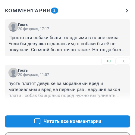
КОММЕНТАРИИ
2
Гость
20 февраля, 17:17
Просто эти собаки были голодными в плане секса. 
Если бы девушка отдалась им,то собаки бы её не 
покусали. Со мной было точно также. Но тогда были 
бродячие собаки. И я поняла,что если я им сейчас не 
+0
–0
отдамся,то они меня загрызут. И все пять собак 
поимели меня. Но зато они меня не покусали.
Гость
20 февраля, 11:57
пусть платят девушке за моральный вред и 
материальный вред на первый раз . нарушил закон 
плати . собак бойцовых пород нужно выгуливать 
строго в наморнике и на поводке . соблюдали закон 
+0
–0
ничего бы не было .
Читать все комментарии