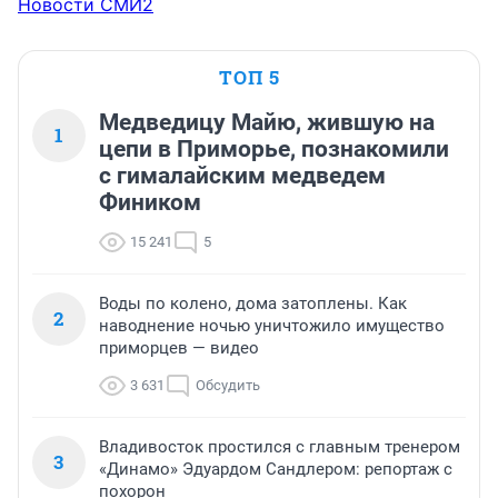
Новости СМИ2
ТОП 5
Медведицу Майю, жившую на
1
цепи в Приморье, познакомили
с гималайским медведем
Фиником
15 241
5
Воды по колено, дома затоплены. Как
2
наводнение ночью уничтожило имущество
приморцев — видео
3 631
Обсудить
Владивосток простился с главным тренером
3
«Динамо» Эдуардом Сандлером: репортаж с
похорон